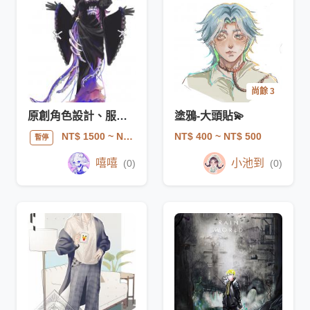
尚餘 3
原創角色設計、服裝設計
塗鴉-大頭貼💫
NT$ 400
~ NT$ 500
NT$ 1500
~ NT$ 941017
暫停
嘻嘻
小池到
(0)
(0)