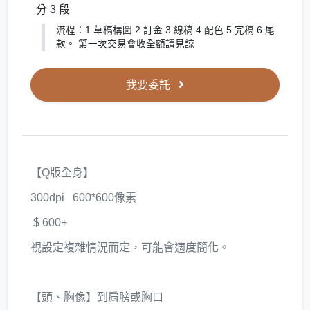
分 3 段
流程：1.草稿構圖 2.訂金 3.線稿 4.配色 5.完稿 6.尾
款。 第一次交易會收全額請見諒
我要委託
【Q版全身】
​300dpi​​ 600*600像素
​ $ 600+
視設定複雜情況而定，可能會適度簡化。
【頭、胸像】到肩膀或胸口