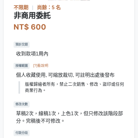
不限期
|
尚餘：5 名
非商用委託
NT$ 600
預計交期
收到款項1周內
[?]看說明
授權範圍
個人收藏使用, 可縮放裁切, 可註明出處後發布
版權歸繪者所有，禁止二次銷售、修改、盜印或任何
商業行為。
修改次數
草稿2次，線稿1次，上色1次，但只修改該階段部
分。完稿後不可修改。
付款分段