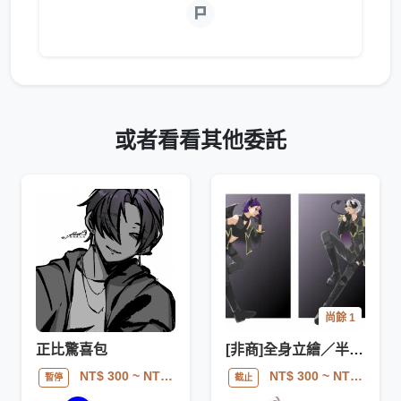
或者看看其他委託
尚餘 1
正比驚喜包
[非商]全身立繪／半身頭貼 委託
NT$ 300
~ NT$ 1000
NT$ 300
~ NT$ 500
暫停
截止