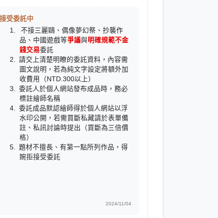
接受委託中
不接三麗鷗、偶像夢幻祭、抄襲作
品、中國遊戲等
爭議
與
明確規範不金
錢交易
委託
請交上清楚明瞭的委託資料，內容需
圖文說明，若為純文字設定將額外加
收費用（NTD.300以上）
委託人於個人網站發布成品時，務必
標註繪師名稱
委託成品默認繪師得於個人網站以浮
水印公開，若需買斷私藏請於表單備
註、私訊討論時提出（買斷為三倍價
格）
題材不擅長、有第一點所列作品，得
婉拒接受委託
2024/11/04