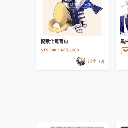
擬獸化驚喜包
黑
NT$ 600
~ NT$ 1200
暫
月季
(0)