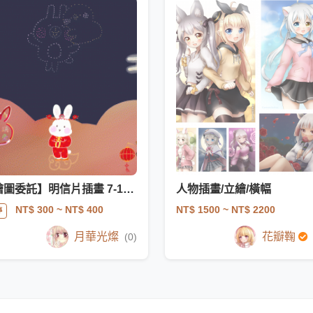
【繪圖委託】明信片插畫 7-11明信片印製尺寸
人物插畫/立繪/橫幅
NT$ 1500
~ NT$ 2200
NT$ 300
~ NT$ 400
停
月華光燦
花瓣鞠
(0)