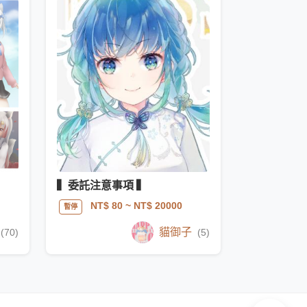
▍委託注意事項 ▍
NT$ 80
~ NT$ 20000
暫停
貓御子
(70)
(5)