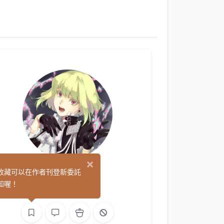
×
月季
收藏可以在作者刊登新委託
(0)
知喔！
繪圖