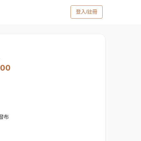
登入/註冊
600
發布