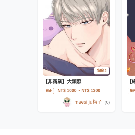
尚餘 2
【非商業】大頭照
NT$ 1000
~ NT$ 1300
截止
暫
maesilju梅子
(0)