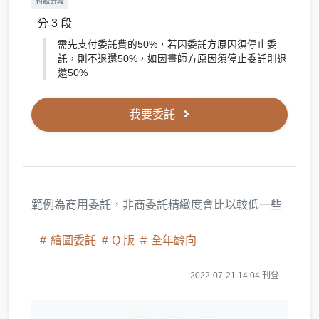
付款分段
分 3 段
需先支付委託費的50%，若因委託方原因須停止委
託，則不退還50%，如因畫師方原因須停止委託則退
還50%
我要委託
範例為商用委託，非商委託精緻度會比以較低一些
繪圖委託
Q 版
全年齡向
2022-07-21 14:04 刊登