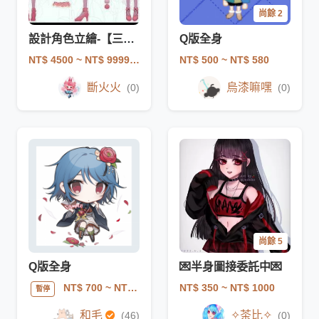
尚餘 2
設計角色立繪-【三視圖】
Q版全身
NT$ 4500
~ NT$ 999999
NT$ 500
~ NT$ 580
斷火火
烏漆嘛嘿
(0)
(0)
尚餘 5
Q版全身
💌半身圖接委託中💌
NT$ 350
~ NT$ 1000
NT$ 700
~ NT$ 1000
暫停
和毛
✧茶比✧
(46)
(0)