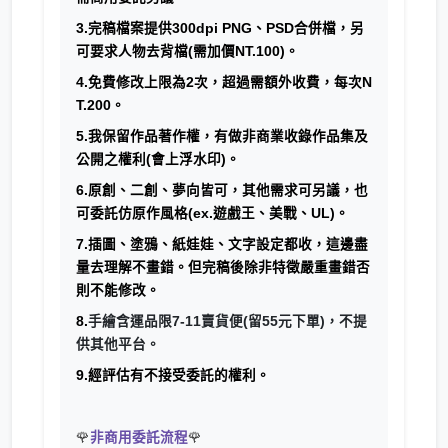
3.完稿檔案提供300dpi PNG、PSD合併檔，另
可要求人物去背檔(需加價NT.100)。
4.免費修改上限為2次，超過需額外收費，每次N
T.200。
5.我保留作品著作權，有做非商業收錄作品集及
公開之權利(會上浮水印)。
6.原創、二創、夢向皆可，其他需求可另議，也
可委託仿原作風格(ex.遊戲王、美戰、UL)。
7.插圖、塗鴉、紙娃娃、文字設定都收，這邊盡
量去理解不畫錯。但完稿後除非特徵嚴重畫錯否
則不能修改。
8.
手繪含運品限7-11賣貨便(留55元下單)，不提
供其他平台。
9.經評估有不接受委託的權利。
🌹
非商用委託流程
🌹