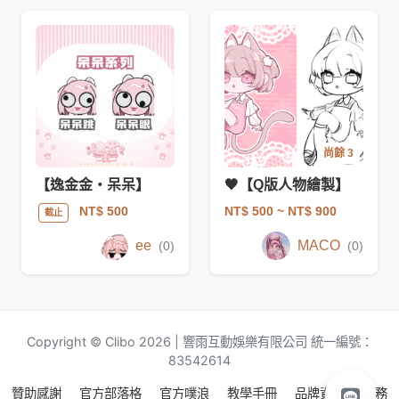
尚餘 3
【逸金金・呆呆】
🖤【Q版人物繪製】
NT$ 500
~ NT$ 900
NT$ 500
截止
ee
MACO
(0)
(0)
Copyright © Clibo 2026 | 響雨互動娛樂有限公司 統一編號：
83542614
贊助感謝
官方部落格
官方噗浪
教學手冊
品牌資源
服務