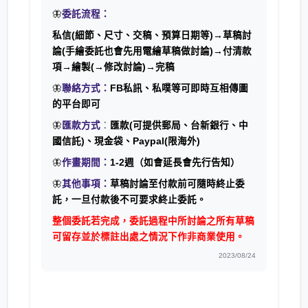
🦋
委託流程：
私信(細節、尺寸、交稿、預算日期等)→草稿討
論(手繪委託也會先用電繪草稿做討論)→付清款
項→繪製(→修改討論)→完稿
🦋
聯絡方式：
FB私訊、私噗等可即時互相傳圖
的平台即可
🦋
匯款方式
：
匯款(可提供郵局、台新銀行、中
國信託)、現金袋、Paypal(限海外)
🦋
作畫期間：
1-2週（如會延長會先行告知）
🦋
其他事項：
草稿討論至付款前可隨時終止委
託，一旦付款後不可要求終止委託。
整個委託若完成，委託過程中所討論之所有草稿
可留存並於標註出處之情況下作非商業使用。
2023/08/24