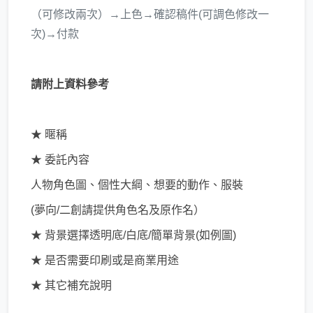
（可修改兩次）→上色→確認稿件(可調色修改一
次)→付款
請附上資料參考
★ 暱稱
★
委託內容
人物角色圖、個性大綱、想要的動作
、
服裝
(夢向/二創請提供角色名及原作名）
★ 背景選擇
透明底/白底/簡單背景(如例圖)
★
是否需要印刷或是商業用途
★
其它補充說明