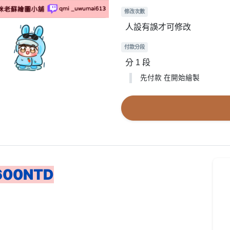
修改次數
人設有誤才可修改
付款分段
分 1 段
先付款 在開始繪製
00NTD