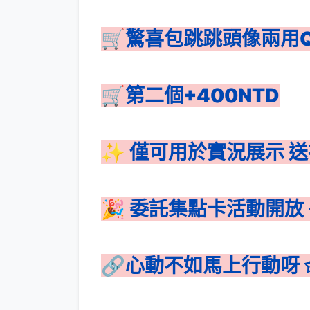
🛒驚喜包跳跳頭像兩用Q
🛒第二個+400NTD
✨ 僅可用於實況展示 送
🎉 委託集點卡活動開
🔗心動不如馬上行動呀 ✩°｡⋆