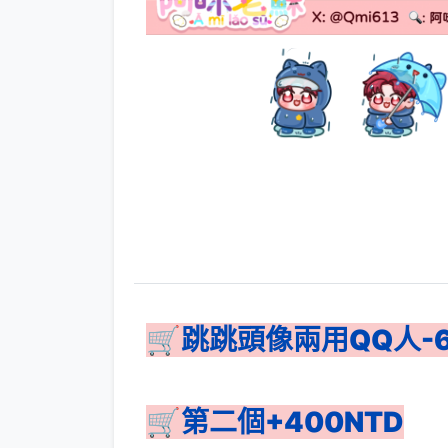
🛒跳跳頭像兩用QQ人-6
🛒第二個+400NTD