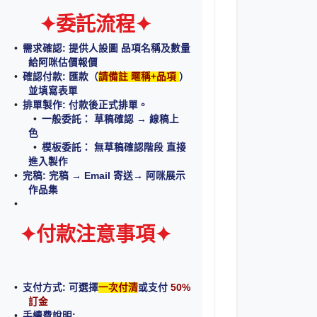
✦委託流程✦
需求確認: 提供人設圖 品項名稱及數量
給阿咪估價報價
確認付款: 匯款（
請備註 暱稱+品項
）
並填寫表單
排單製作: 付款後正式排單。
一般委託： 草稿確認 → 線稿上
色
模板委託： 無草稿確認階段 直接
進入製作
完稿: 完稿 → Email 寄送→ 阿咪展示
作品集
✦付款注意事項✦
支付方式: 可選擇
一次付清
或支付
50%
訂金
手續費說明: