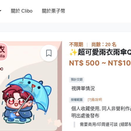
關於 Clibo
關於栗子幣
不限期
|
尚餘：20 名
✨超可愛雨衣雨傘
NT$ 500 ~ NT$1
預計交期
視牌單情況
[?]看說明
授權範圍
個人收藏使用, 同人非營利作品
明出處後發布
需要商用/印周邊可談 (細節