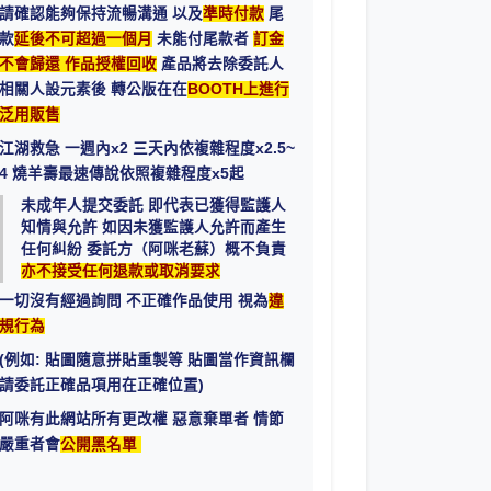
請確認能夠保持流暢溝通 以及
準時付款
尾
款
延後不可超過一個月
未能付尾款者
訂金
不會歸還 作品授權回收
產品將去除委託人
相關人設元素後 轉公版在在
BOOTH上進行
泛用販售
​江湖救急 一週內x2 三天內依複雜程度x2.5~
4 燒羊壽最速傳說依照複雜程度x5起​
未成年人提交委託 即代表已獲得監護人
知情與允許 如因未獲監護人允許而產生
任何糾紛 委託方（阿咪老蘇）概不負責
亦不接受任何退款或取消要求
一切沒有經過詢問 不正確作品使用 視為
違
規行為
(例如: 貼圖隨意拼貼重製等 貼圖當作資訊欄
請委託正確品項用在正確位置)
阿咪有此網站所有更改權 惡意棄單者 情節
嚴重者會
公開黑名單