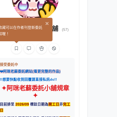
×
阿咪老蘇の繪圖小舖
收藏可以在作者刊登新委託
(57)
知喔！
繪圖
接受委託中
❤️阿咪老蘇委託網站(看更完整的作品)
!!想要快點收到回覆請直接私訊dc!!
✦阿咪老蘇委託小舖規章
✦
目前排至
2026/09
標註日期為
開工日
非
完工
日