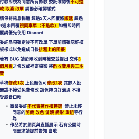
付款即視為同意所有條款 委託確認後
不可退
款 取消 改單
請務必確認樣式
請保持訊息暢通 超過3天未回覆將
順延
超過
4週未回覆
視同棄單（不退款）
如需即時回
覆請優先使用 Discord
委託品項確定後不可改單 下單前請確認好模
板樣式以免造成日後
排程上的困擾
若有 BUG 請於剛收到時檢查並提出 交件
3
個月後
之修改或補寄檔案 將
酌收費用與工本
費
草稿
修改1次
上色顏色可
修改1次
其餘人設
無誤不接受免費修改 請保持良好溝通 不接
受威脅口吻
商業委託
不代表著作權轉讓
禁止未經
同意的
剪裁 改色 濾鏡 變形 重組
等行
為
作品將於網頁與直播展示 若有公開時
間需求請提前告知 會收