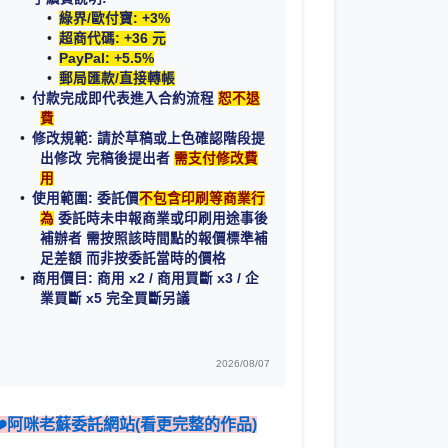
綠界/歐付寶: +3%
超商代碼: +36 元
PayPal: +5.5%
郵局匯款/直接轉帳
付款完成即代表進入合約流程
恕不退
費
修改規範: 請於草稿或上色確認階段提
出修改 完稿後提出者
需支付修改費
用
使用範圍: 委託價
不包含印刷等商業行
為
委託時未申報商業或印刷用途事後
補辦者 需按照該時間點的報價標準補
足差額 而非按委託當時的價格
商用價目: 商用 x2 / 商用買斷 x3 / 企
業買斷 x5 完全買斷另議
2026/08/07
❤️阿咪老蘇委託網站(看更完整的作品)