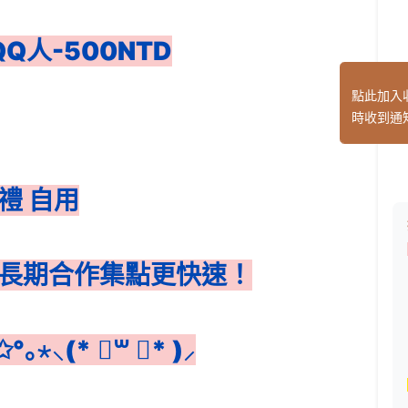
Q人-500NTD
點此加入
時收到通
禮 自用
放 長期合作集點更快速！
⸜(* ॑꒳ ॑* )⸝