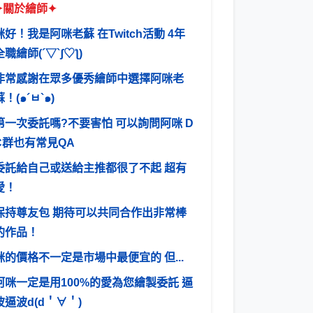
✦關於繪師✦
咪好！我是阿咪老蘇 在Twitch活動 4年
全職繪師(´▽`ʃ♡ƪ)
非常感謝在眾多優秀繪師中選擇阿咪老
蘇！(๑´ㅂ`๑)
第一次委託嗎?不要害怕 可以詢問阿咪 D
C群也有常見QA
委託給自己或送給主推都很了不起 超有
愛！
保持尊友包 期待可以共同合作出非常棒
的作品！
咪的價格不一定是市場中最便宜的 但...
阿咪一定是用100%的愛為您繪製委託 逼
波逼波d(d＇∀＇)