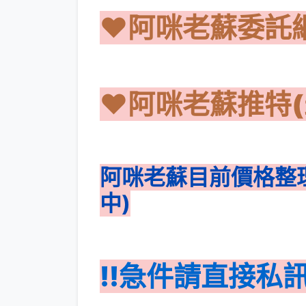
❤️阿咪老蘇委託網
❤️阿咪老蘇推特
阿咪老蘇目前價格整
中)
!!急件請直接私訊d