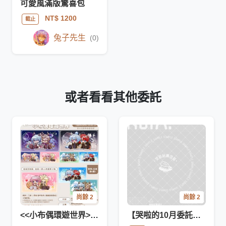
可愛風滿版驚喜包
NT$ 1200
截止
兔子先生
(0)
或者看看其他委託
尚餘 2
尚餘 2
<<小布偶環遊世界>>Q版雙人半模版
【哭啦的10月委託】立繪+Q版(限女性角色)