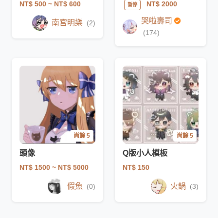
NT$ 500
~ NT$ 600
NT$ 2000
暫停
哭啦壽司
南宮明樂
(2)
(174)
尚餘 5
尚餘 5
頭像
Q版小人模板
NT$ 1500
~ NT$ 5000
NT$ 150
假魚
火鍋
(0)
(3)