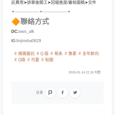
託費用➤排單後開工➤回報進度/審核圖稿➤交件
✦——————✦——————✦
🔶聯絡方式
DC:
owo_afk
IG
:linjinsha0629
繪圖委託
Q 版
萌系
像素
全年齡向
Q版
可愛
貼圖
2026-01-14 22:16 刊登
分享