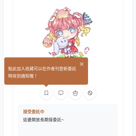
×
林瑾沙
點此加入收藏可以在作者刊登新委託
(1)
時收到通知喔！
平面設計
繪圖
接受委託中
這邊開放長期接委託~