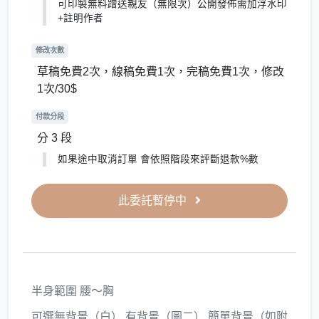
可印製無料蹭送親友（無限次）公開發佈需加浮水印
+註明作者
修改次數
草稿免費2次，線稿免費1次，完稿免費1次，修改
1次/30$
付款分段
分 3 段
如果途中取消訂單 會依照階段來評斷退款%數
此委託暫停中
半身範圍 腰～胸
可選無背景（白） 有背景（圖二） 簡單背景（如附