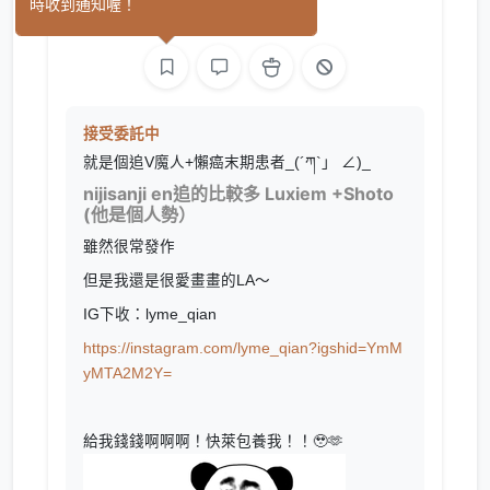
時收到通知喔！
繪圖
接受委託中
就是個追V魔人+懶癌末期患者_(´ཀ`」 ∠)_
nijisanji en追的比較多 Luxiem +Shoto
(他是個人勢）
雖然很常發作
但是我還是很愛畫畫的LA～
IG下收：lyme_qian
https://instagram.com/lyme_qian?igshid=YmM
yMTA2M2Y=
給我錢錢啊啊啊！快萊包養我！！🥹🫶