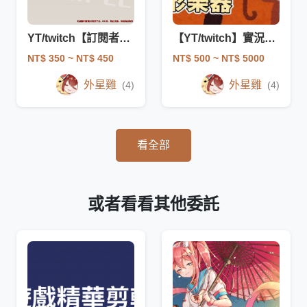
YT/twitch【訂閱者貼圖】​
【YT/twitch】實況精華/影片剪輯/shorts
NT$ 350
~ NT$ 450
NT$ 500
~ NT$ 5000
外星雞
外星雞
(4)
(4)
看全部
或者看看其他委託