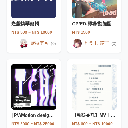
遊戲精華剪輯
OP/ED/轉場/動態圖
NT$ 500
~ NT$ 10000
NT$ 1500
歐拉剪片
とう し 糖子
(0)
(0)
| PV/Motion design | (商用另詳談)
【動態委託】MV｜PV｜精華｜待機畫面｜轉場 製作
NT$ 2000
~ NT$ 25000
NT$ 600
~ NT$ 10000