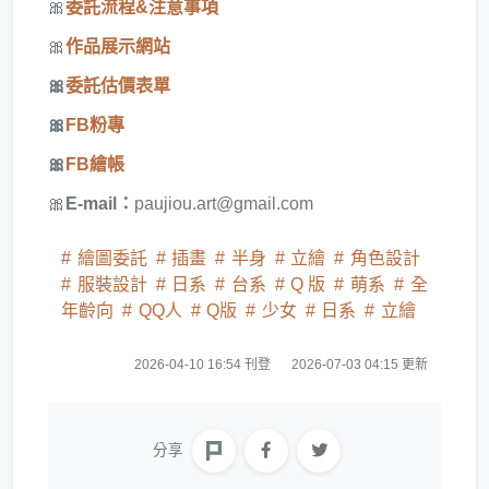
🎀
委託流程&注意事項
🎀
作品展示網站
🎀
委託估價表單
🎀
FB粉專
🎀
FB繪帳
🎀
E-mail：
paujiou.art@gmail.com
繪圖委託
插畫
半身
立繪
角色設計
服裝設計
日系
台系
Q 版
萌系
全
年齡向
QQ人
Q版
少女
日系
立繪
2026-04-10 16:54 刊登
2026-07-03 04:15 更新
分享