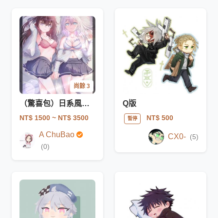
尚餘 3
（驚喜包）日系風格插畫＿胸上/腰上/膝上/全身
Q版
NT$ 1500
~ NT$ 3500
NT$ 500
暫停
A ChuBao
CX0-
(5)
(0)