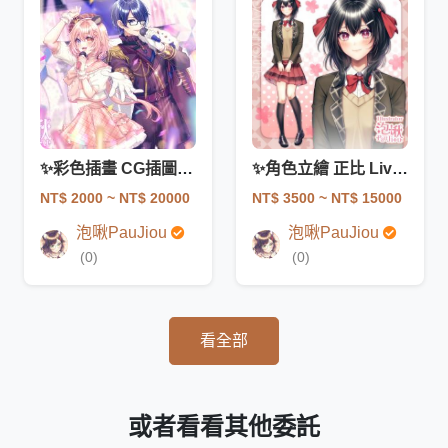
✨彩色插畫 CG插圖 日系 少女 古風 夢向
✨角色立繪 正比 Live2D 插畫 遊戲卡牌立繪
NT$ 2000
~ NT$ 20000
NT$ 3500
~ NT$ 15000
泡啾PauJiou
泡啾PauJiou
(0)
(0)
看全部
或者看看其他委託