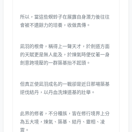
所以，當這些螟蛉子在展露自身潛力後往往
會被不遺餘力的培養，收做真傳。
凪羽的根骨，稱得上一聲天才，於劍道方面
的天賦更是無人能及，於煉氣時便仗著一身
劍意跨境壓的一群築基抬不起頭。
但真正使凪羽成名的一戰卻是近日那場築基
逆伐結丹，以丹血洗煉道基的壯舉。
此界的修者，不分種族，皆在修行境界上分
為五大境，煉氣、築基、結丹、靈相、凌
霄。