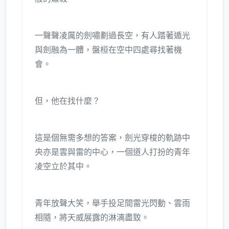
一聲聲凌厲的劍嘯劃過長空，有人踏著遁光
與劍融為一體，盤桓在空中四處尋找著機
會。
但，他在找什麼？
這是個無需多想的答案，劍光穿梭的軌跡中
央亦是雲與雷的中心，一個道人打扮的青年
凌空立於其中。
青年放聲大笑，舉手投足間雷光閃動、雲雨
相隨，將天威展露的淋漓盡致。