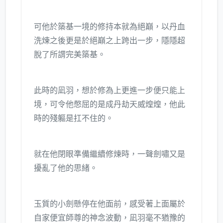
可他於築基一境的修持本就為絕巔，以丹血
洗煉之後更是於絕巔之上跨出一步，隱隱超
脫了所謂完美築基。
此時的凪羽，想於修為上更進一步便只能上
境，可令他憋屈的是成丹劫天威煌煌，他此
時的殘軀是扛不住的。
就在他閉眼準備繼續修煉時，一聲劍嘯又是
擾亂了他的思緒。
玉質的小劍懸停在他面前，感受著上面屬於
自家便宜師尊的神念波動，凪羽毫不猶豫的