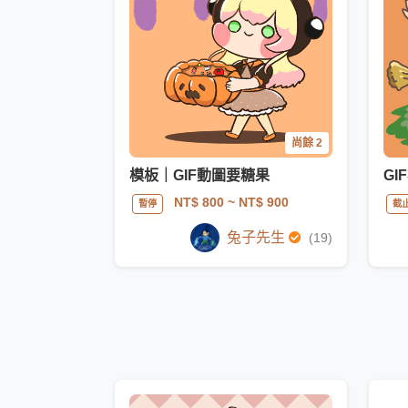
尚餘 2
模板｜GIF動圖要糖果
G
NT$ 800
~ NT$ 900
暫停
截
兔子先生
(19)