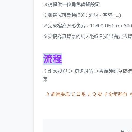
※請提供
一位角色詳細設定
※腳邊武可改動(EX：酒瓶、空碗......)
※完成檔為方形像素，1080*1080 px，300 
※交稿為無背景的純人物GIF(如果需要去
流程
※clibo投單 ＞ 初步討論 ＞雲端硬碟
草稿確
束
繪圖委託
日系
Q 版
全年齡向
分享