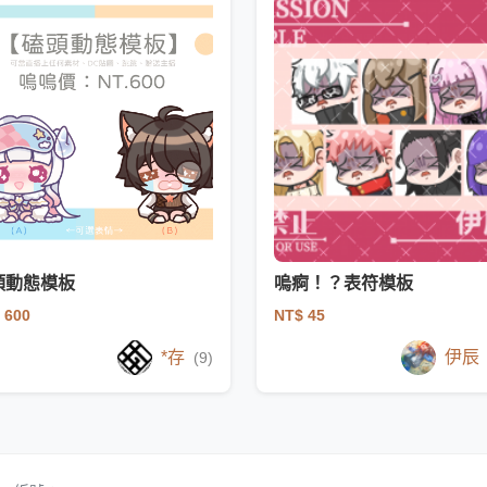
頭動態模板
嗚痾！？表符模板
 600
NT$ 45
*存
伊辰
(9)