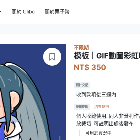
關於 Clibo
關於栗子幣
不限期
模板｜GIF動圖彩
NT$ 350
預計交期
收到款項後三週內
[?]看說明
授權範圍
個人收藏使用, 同人非營利作品
放裁切, 可註明出處後發布
可用於實況中