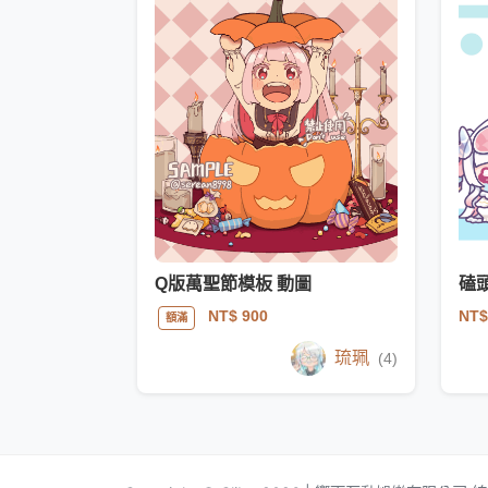
Q版萬聖節模板 動圖
磕
NT$
NT$ 900
額滿
琉珮
(4)