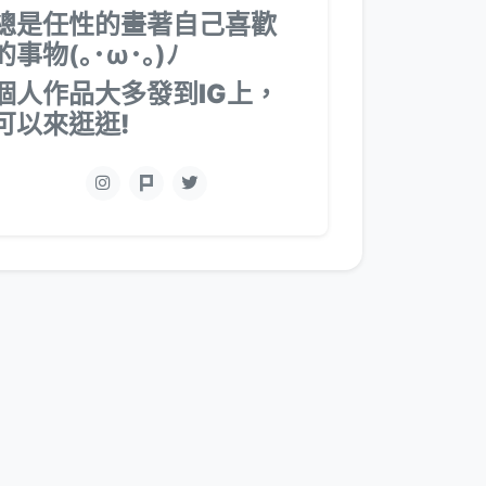
總是任性的畫著自己喜歡
的事物(｡･ω･｡)ﾉ
個人作品大多發到IG上，
可以來逛逛!