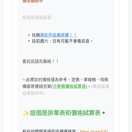
接受委託中
有疑問直接敲我
往期
委託作品看這邊！！
目前週六、日有可能不會看訊息。
委託前請先聯絡！！
✨此標註的價格僅為參考，塗鴉、單線稿、特殊
構圖等價錢另算(
可參閱價格試算表
)。
(簡易版價
目表製作中)
✨
這個是排單表和價格試算表
。
有任何問題直接從這裡連絡我：
https://xain420