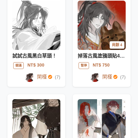
尚餘 4
試試古風黑白草頭！
掉落古風塗鴉頭貼4枚 【不定時】
NT$ 300
NT$ 750
額滿
暫停
閑槿
閑槿
(7)
(7)