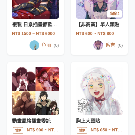
尚餘 2
複製-日系​​插畫都歡迎來問看看
【非商業】單人頭貼
NT$ 1500
~ NT$ 6000
NT$ 600
~ NT$ 800
龟丽
系吉
(0)
(0)
動畫風格插畫委託
胸上大頭貼
NT$ 900
~ NT$ 5000
NT$ 650
~ NT$ 800
暫停
暫停