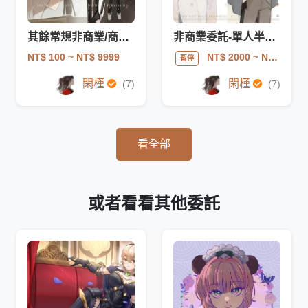
其餘常規非商業/商業委託【請勿直接下單】
非商業委託-單人半身插畫
NT$ 100
~ NT$ 9999
NT$ 2000
~ NT$ 2800
暫停
閑槿
閑槿
(7)
(7)
看全部
或者看看其他委託