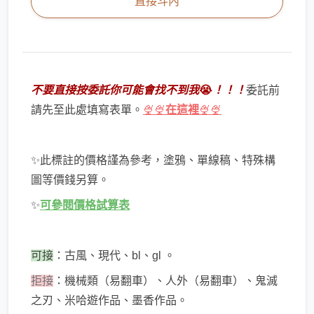
直接斗內
不要直接按委託你可能會找不到我
😭
！！！
委託前
請先至此處填寫表單。
🍨🍨
在這裡
🍨🍨
✨此標註的價格謹為參考，塗鴉、單線稿、特殊構
圖等價錢另算。
✨
可參閱價格試算表
可接
：古風、現代、bl、gl 。
拒接
：機械類（易翻車）、人外（易翻車）、鬼滅
之刃、米哈遊作品、墨香作品。