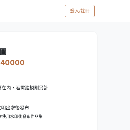
登入/註冊
動圖
$40000
算在內，若需建模則另計
可註明出處後發布
會使用水印後發布作品集