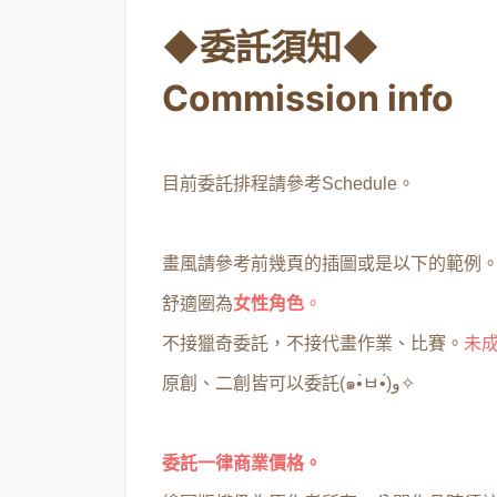
◆委託須知◆
Commission info
目前委託排程請參考Schedule。
畫風請參考前幾頁的插圖或是以下的範例。(
舒適圈為
女性角色
。
不接獵奇委託，不接代畫作業、比賽。
未成
原創、二創皆可以委託(๑•̀ㅂ•́)و✧
委託一律商業價格。