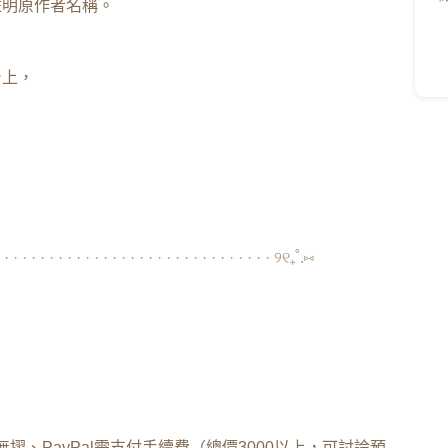
註明原作者名稱。
台上，
 · · · · · · · · · · · · · · · · · · · · · · · · · · · · · · ୨୧₊˚.⑅
、PayPal需支付手續費（總價3000以上，可討論預