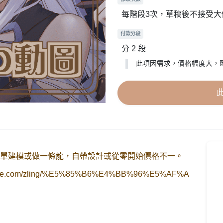
每階段3次，草稿後不接受大
付款分段
分 2 段
此項因需求，價格幅度大，
、單建模或做一條龍，自帶設計或從零開始價格不一。
ixsite.com/zling/%E5%85%B6%E4%BB%96%E5%AF%A