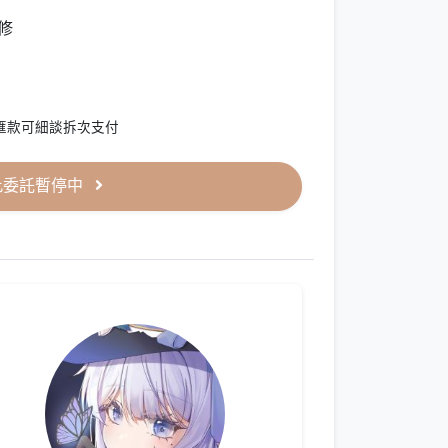
修
匯款可細談拆次支付
此委託暫停中