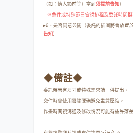
（如：情人節前等）拿到
須提前告知
）
※急件或特殊節日會視排程及委託時間
斟
▸6、是否同意公開（委託的插圖將會放置
告知
）
◆備註◆
委託時若有尺寸或特殊需求請一併提出。
交件時會使用雲端硬碟避免畫質壓縮。
作畫時間視溝通及修改情況可能有些許落
有興趣歡迎私訊或來信詢問(๑•̀ㅂ•́)و✧