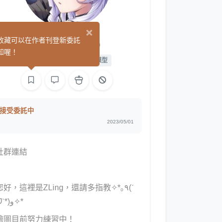
×
ZLingArt
收藏可以在作者刊登新委託
(3)
知喔！
繪圖
L2D 繪圖
L2D 模型
接受委託中
2023/05/01
社群連結
您好，這裡是ZLing，還請多指教✧*｡٩(ˊ
ᗜˋ*)و✧*
繪圖目前努力練習中！