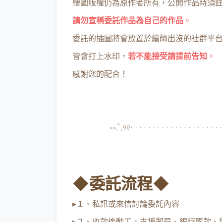
繪圖版權仍為原作者所有，公開作品時須
請勿宣稱委託作品為自己的作品
。
委託的插圖將會放置於繪師出沒的社群平
皆會打上水印，
若不能接受請提前告知
。
感謝您的配合！
⑅.˚₊୨୧· · · · · · · · · · · · · · · · · · · · ·
◆委託流程◆
▸１、私訊或來信討論委託內容
▸２、收款後動工，支援郵局、銀行匯款、無摺