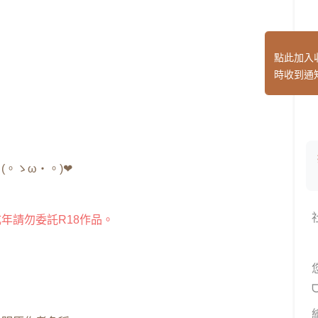
點此加入
時收到通
。ゝω・。)❤
年請勿委託R18作品。