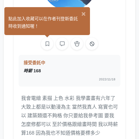
×
夢思
點此加入收藏可以在作者刊登新委託
(0)
時收到通知喔！
繪圖
接受委託中
時薪
168
2022/11/18
我會電繪 素描 上色 水彩 我學畫畫有六年了
大致上都是以動漫為主 當然我真人 寫實也可
以 建築類還不夠格 你只要給我參考圖 要我
怎麼修都可以 至於價格跟繪畫時間 我以時薪
算168 因為我也不知道價格要標多少