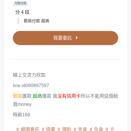
付款分段
分 4 段
郵局付款 超商
我要委託
線上交流力欣如
line id090897597
郵局
匯款
超商
匯款 我
沒有信用卡
所以不能用這個給
我money
時薪168
繪圖委託
插畫
頭貼
半身
全身
立