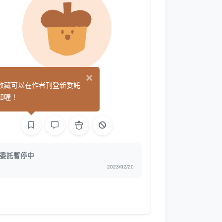
×
阿柳
收藏可以在作者刊登新委託
(0)
知喔！
繪圖
委託暫停中
2023/02/20