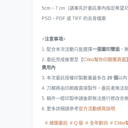
5cm ~ 7 cm（請事先於委託單內指定希望
PSD、PDF 或 TIFF 的去背檔案
⚡
注意事項
⚡
1. 配合本次活動只能選擇
一張圖印雙面
，
2. 委託完成後需至【
Clibo幫你印跟團頁面
費用內
3. 本次委託授權印製數量最多在
20 個
以內
4. 刀模將由印刷廠直接製作，委託者無法
5. 稿件一經印製申請後即無法進行修改亦
6. 更多詳細請參考
官方活動網頁說明
繪圖委託
Q 版
全年齡向
Clib