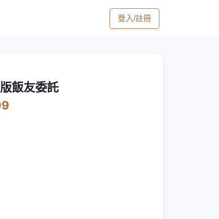
登入/註冊
】Ｑ版飯友委託
99