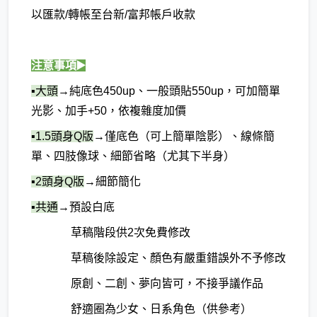
以匯款/轉帳至台新/富邦帳戶收款
注意事項▶️
▪️大頭
→純底色450up、一般頭貼550up，可加簡單
光影、加手+50，
依複雜度加價
▪️1.5頭身Q版
→僅底色（可上簡單陰影）、線條簡
單、四肢像球、細節省略（尤其下半身）
▪️2頭身Q版
→細節簡化
▪️共通
→預設白底
草稿階段供2次免費修改
草稿後除設定、顏色有嚴重錯誤外不予修改
原創、二創、夢向皆可，不接爭議作品
舒適圈為少女、日系角色（供參考）