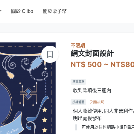
關於 Clibo
關於栗子幣
不限期
網文封面設計
NT$ 500 ~ NT$8
預計交期
收到款項後三週內
[?]看說明
授權範圍
個人收藏使用, 同人非營利作品
明出處後發布
可使用於任何網路小說刊載