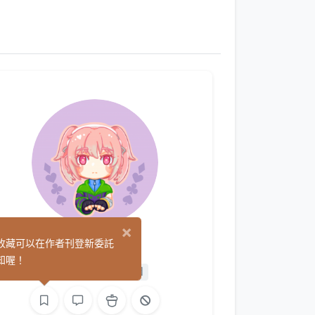
×
舞湘風
收藏可以在作者刊登新委託
(0)
知喔！
平面設計
手作
繪圖