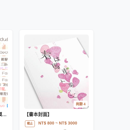
尚餘 4
實況主/Vtuber 實況時間表模板 周表模板【商用可】
【書本封面】
NT$ 800
~ NT$ 3000
截止