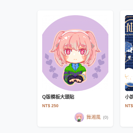
Q版模板大頭貼
小
NT$ 250
NT$
舞湘風
(0)