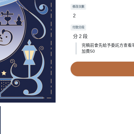
修改次數
2
付款分段
分 2 段
完稿前會先給予委託方查看草
加費50