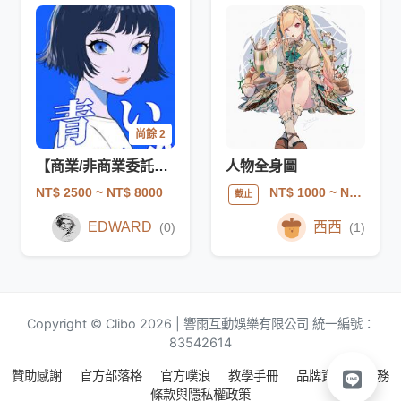
尚餘 2
【商業/非商業委託】全彩半身人物插畫
人物全身圖
NT$ 2500
~ NT$ 8000
NT$ 1000
~ NT$ 3000
截止
EDWARD
西西
(0)
(1)
Copyright © Clibo 2026 | 響雨互動娛樂有限公司 統一編號：
83542614
贊助感謝
官方部落格
官方噗浪
教學手冊
品牌資源
服務
條款與隱私權政策