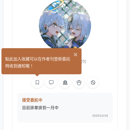
×
麻婆茄子
點此加入收藏可以在作者刊登新委託
(0)
時收到通知喔！
繪圖
接受委託中
目前排單排到一月中
2025/12/18