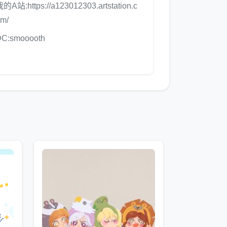
的A站:https://a123012303.artstation.c
m/
DC:smooooth