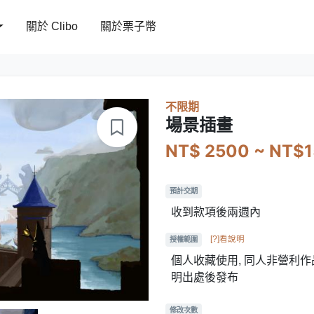
關於 Clibo
關於栗子幣
不限期
場景插畫
NT$ 2500 ~ NT$
預計交期
收到款項後兩週內
[?]看說明
授權範圍
個人收藏使用, 同人非營利作品
明出處後發布
修改次數