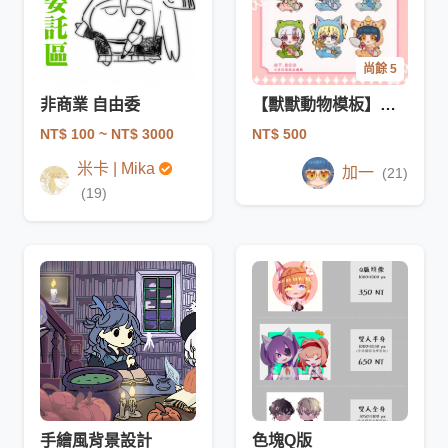
尚餘 5
非商業 自由委
【獸獸動物模板】可做飯友
NT$ 100
~ NT$ 3000
NT$ 500
米卡 | Mika
加一
(21)
(19)
手繪風背景設計
色塊Q版