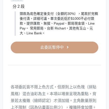
分 2 段
頭款為底色確定後支付（全額的30%），尾款於完稿
後付清，詳細可議。單次委託低於$1000不必付頭
款。提供匯款、無摺、Paypal、郵局現金袋、Line
Pay。 常用郵局、台新 Richart，其他有玉山、元
大、Line Bank。
此委託暫停中
各項委託皆不限上色方式，但原則上以色塊（拼貼
風格）混合油彩為主。本項以場景呈現為重點，背
景若太複雜（繪師認定）才須加錢。主角數量原則
上不限制（因為佔畫面比例少），複雜時會加價。