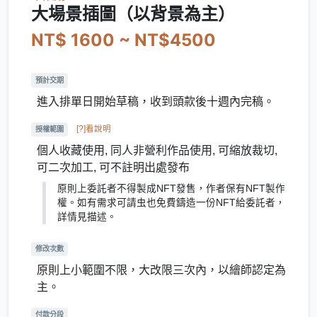
大場景插圖（以背景為主）
NT$ 1600 ~ NT$4500
預計交期
進入排單日開始草稿，收到頭款後十週內完稿。
[?]看說明
授權範圍
個人收藏使用, 同人非營利作品使用, 可縮放裁切,
可二次加工, 可不註明出處發布
原則上委託者不得製成NFT發售，作者保有NFT製作
權。如有需求可請虫也免費鑄造一份NFT給委託者，
詳情見描述。
修改次數
原則上小範圍不限，大改限三次內，以繪師認定為
主。
付款分段