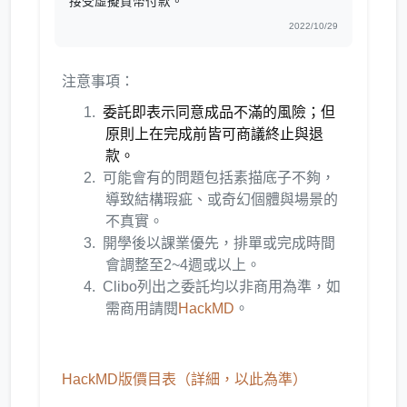
接受虛擬貨幣付款。
2022/10/29
注意事項：
委託即表示同意成品不滿的風險；但
原則上在完成前皆可商議終止與退
款。
可能會有的問題包括素描底子不夠，
導致結構瑕疵、或奇幻個體與場景的
不真實。
開學後以課業優先，排單或完成時間
會調整至2~4週或以上。
Clibo列出之委託均以非商用為準，如
需商用請閱
HackMD
。
HackMD版價目表（詳細，以此為準）