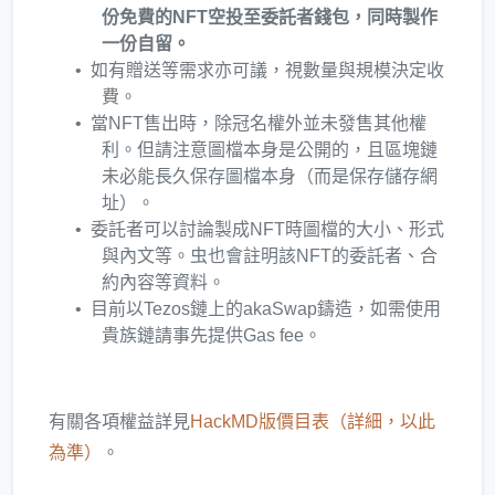
份免費的NFT空投至委託者錢包，同時製作
一份自留。
如有贈送等需求亦可議，視數量與規模決定收
費。
當NFT售出時，除冠名權外並未發售其他權
利。但請注意圖檔本身是公開的，且區塊鏈
未必能長久保存圖檔本身（而是保存儲存網
址）。
委託者可以討論製成NFT時圖檔的大小、形式
與內文等。虫也會註明該NFT的委託者、合
約內容等資料。
目前以Tezos鏈上的akaSwap鑄造，如需使用
貴族鏈請事先提供Gas fee。
有關各項權益詳見
HackMD版價目表（詳細，以此
為準）
。