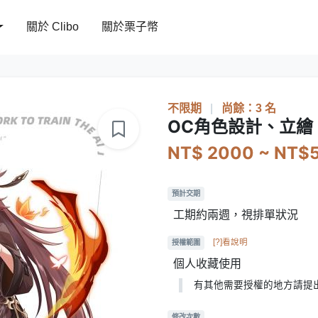
關於 Clibo
關於栗子幣
不限期
|
尚餘：3 名
OC角色設計、立繪
NT$ 2000 ~ NT$
預計交期
工期約兩週，視排單狀況
[?]看說明
授權範圍
個人收藏使用
有其他需要授權的地方請提
修改次數