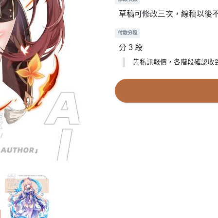
草稿可修改三次，線稿以後
付款分段
分 3 段
先私訊報價，各階段確認收