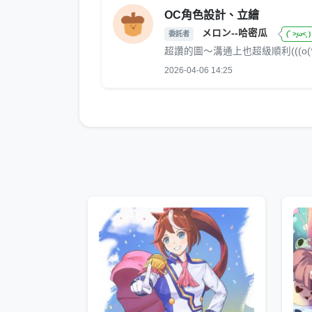
OC角色設計、立繪
メロン--哈密瓜
委託者
(˚ ˃̣̣̥ω˂
超讚的圖～溝通上也超級順利(((o(*ﾟ▽
2026-04-06 14:25