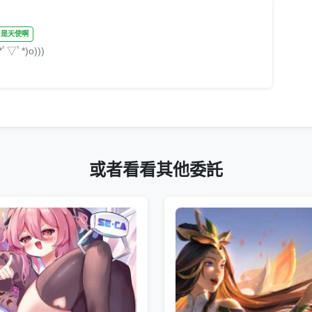
̣̣̥ ) 是天使啊
ﾟ*)o)))
或者看看其他委託