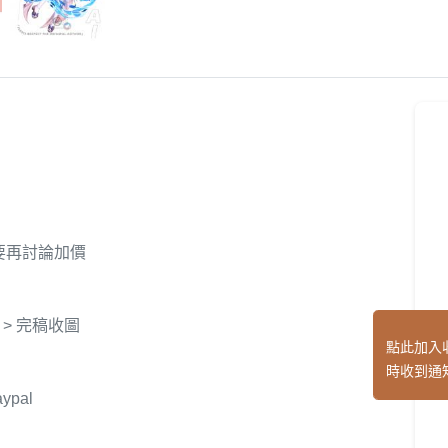
要再討論加價
 > 完稿收圖
點此加入
時收到通
pal