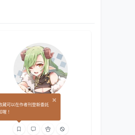
×
奈米
收藏可以在作者刊登新委託
(1)
知喔！
繪圖