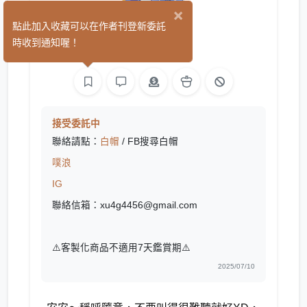
×
白帽
點此加入收藏可以在作者刊登新委託
(3)
時收到通知喔！
繪圖
接受委託中
聯絡請點：
白帽
/ FB搜尋白帽
噗浪
IG
聯絡信箱：xu4g4456@gmail.com
⚠️客製化商品不適用7天鑑賞期⚠️
2025/07/10