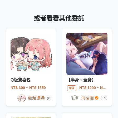
或者看看其他委託
Q版驚喜包
【半身、全身】
NT$ 600
~ NT$ 1550
NT$ 1200
~ NT$ 2100
暫停
蘑菇濃湯
海棲貓
(8)
(15)