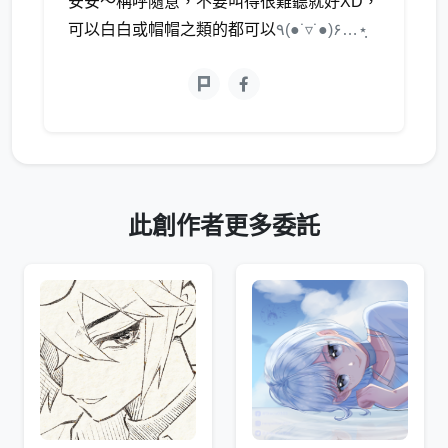
安安～稱呼隨意，不要叫得很難聽就好XD，
可以白白或帽帽之類的都可以
٩(●˙▿˙●)۶…⋆ฺ
此創作者更多委託