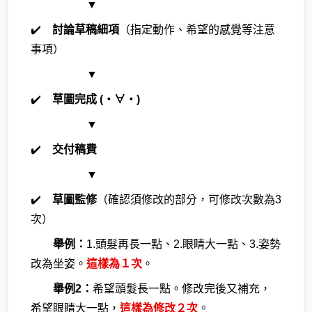
▼
✔️
討論草稿細項
（指定動作、希望的感覺等注意
事項）
▼
✔️
草圖完成 (・∀・)
▼
✔️
交付稿費
▼
✔️
草圖監修
（確認須修改的部分，可修改次數為3
次）
舉例：
1.頭髮再長一點、2.眼睛大一點、3.姿勢
改為坐姿。
這樣為１次
。
舉例2：
希望頭髮長一點。修改完後又補充，
希望眼睛大一點，
這樣為修改２次
。