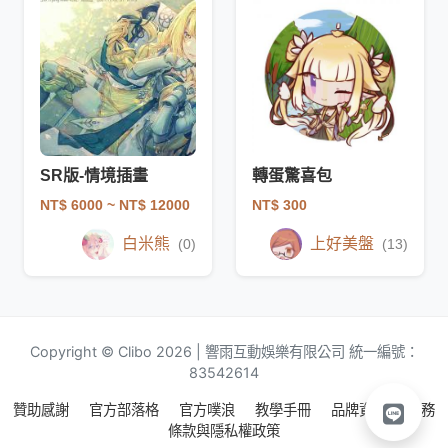
SR版-情境插畫
轉蛋驚喜包
NT$ 6000
~ NT$ 12000
NT$ 300
白米熊
上好美盤
(0)
(13)
Copyright © Clibo 2026 | 響雨互動娛樂有限公司 統一編號：
83542614
贊助感謝
官方部落格
官方噗浪
教學手冊
品牌資源
服務
條款與隱私權政策