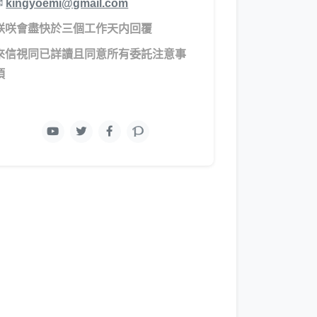
✉
kingyoemi@gmail.com
咲咲會盡快於三個工作天内回覆
​來信視同已詳讀且同意所有委託注意事
項