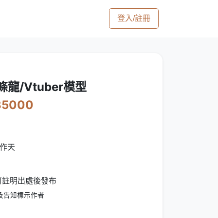
登入/註冊
條龍/Vtuber模型
35000
工作天
 可註明出處後發布
及告知標示作者