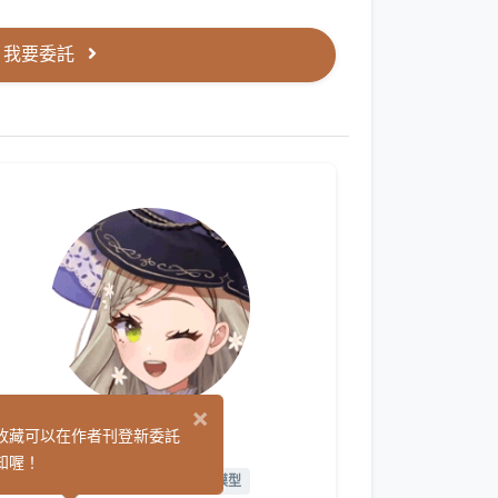
我要委託
×
金魚 咲
收藏可以在作者刊登新委託
(36)
知喔！
繪圖
L2D 繪圖
L2D 模型