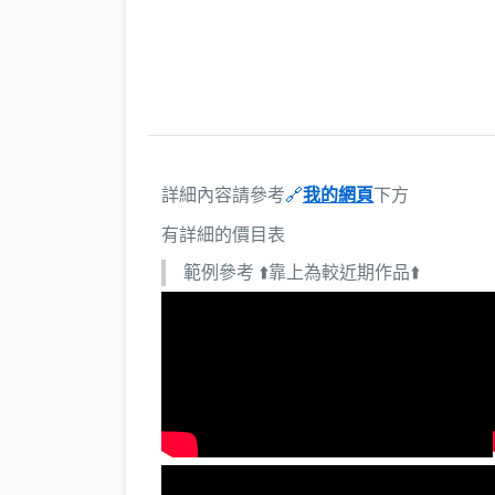
詳細內容請參考
🔗
我的網頁
下方
有詳細的價目表
範例參考 ⬆️靠上為較近期作品⬆️