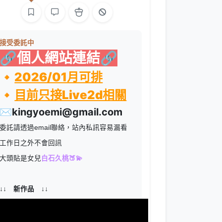
接受委託中
🔗個人網站連結🔗
🔸
2026/01月可排
🔸
目前只接Live2d相關
✉️kingyoemi@gmail.com
委託請透過email聯絡，站內私訊容易漏看
工作日之外不會回訊
大頭貼是女兒
白石久桃🍑💫
↓↓ 新作品 ↓↓