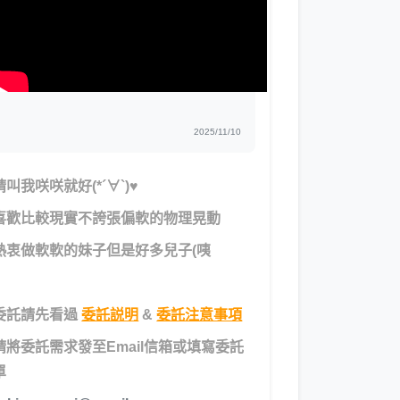
2025/11/10
請叫我咲咲就好(*´∀`)♥
喜歡比較現實不誇張偏軟的物理晃動
熱衷做軟軟的妹子但是好多兒子(咦
委託請先看過
委託説明
&
委託注意事項
請將委託需求發至Email信箱或填寫委託
單