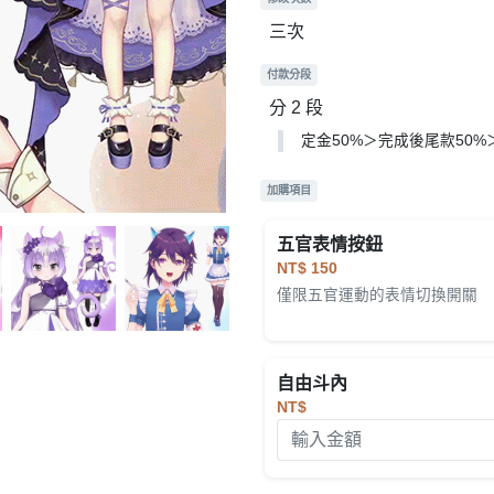
三次
付款分段
分 2 段
定金50%＞完成後尾款50
加購項目
五官表情按鈕
NT$ 150
僅限五官運動的表情切換開關
自由斗內
NT$