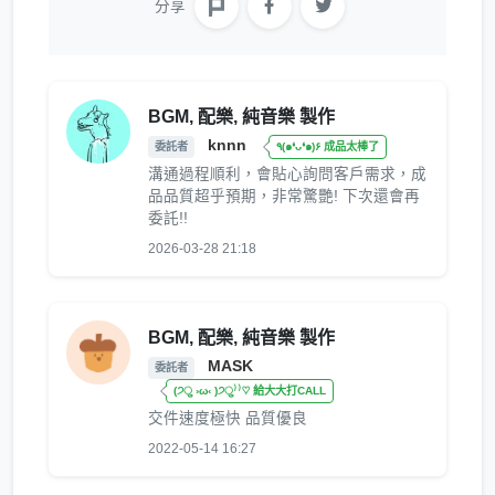
分享
BGM, 配樂, 純音樂 製作
knnn
委託者
٩(๑❛ᴗ❛๑)۶ 成品太棒了
溝通過程順利，會貼心詢問客戶需求，成
品品質超乎預期，非常驚艷! 下次還會再
委託!!
2026-03-28 21:18
BGM, 配樂, 純音樂 製作
MASK
委託者
(੭ु ›ω‹ )੭ु⁾⁾♡ 給大大打CALL
交件速度極快 品質優良
2022-05-14 16:27