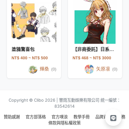
塗鴉驚喜包
【非商委託】日系塗鴉-驚喜包
NT$ 400
~ NT$ 500
NT$ 468
~ NT$ 3000
輝桑
矢原凛
(0)
(0)
Copyright © Clibo 2026 | 響雨互動娛樂有限公司 統一編號：
83542614
贊助感謝
官方部落格
官方噗浪
教學手冊
品牌資源
服務
條款與隱私權政策