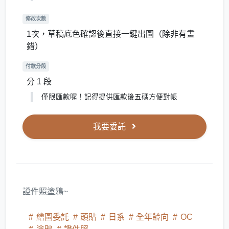
修改次數
1次，草稿底色確認後直接一鍵出圖（除非有畫
錯）
付款分段
分 1 段
僅限匯款喔！記得提供匯款後五碼方便對帳
我要委託
證件照塗鴉~
繪圖委託
頭貼
日系
全年齡向
OC