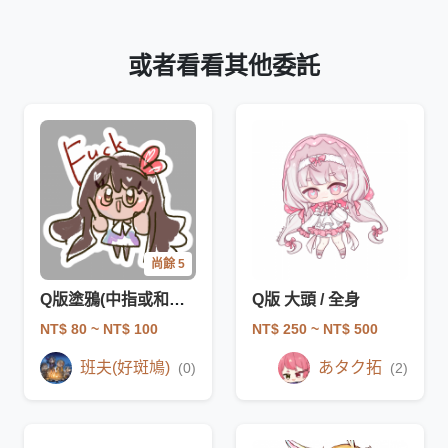
或者看看其他委託
尚餘 5
Q版塗鴉(中指或和平手勢)
Q版 大頭 / 全身
NT$ 80
~ NT$ 100
NT$ 250
~ NT$ 500
班夫(好斑鳩)
あタク拓
(0)
(2)