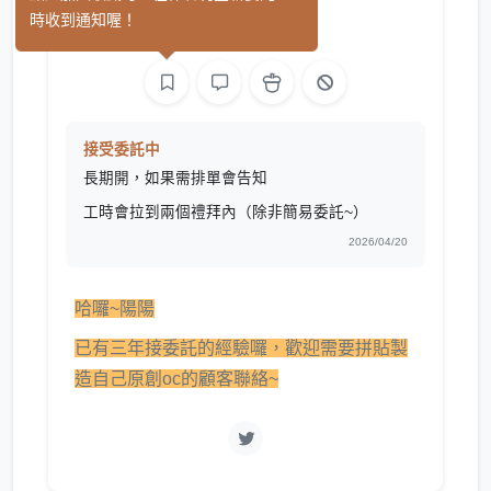
(0)
時收到通知喔！
繪圖
接受委託中
長期開，如果需排單會告知
工時會拉到兩個禮拜內（除非簡易委託~）
2026/04/20
哈囉~陽陽
已有三年接委託的經驗囉，歡迎需要拼貼製
造自己原創oc的顧客聯絡~