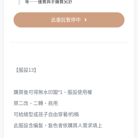
等⋯⋯運費與手續費另計
此委託暫停中
【服設13】
購買後可得無水印圖*1、服設使用權
禁二改、二轉、商用
可給繪型或孩子自由穿著/約稿
此服設含編髮，髮色會依購買人需求填上