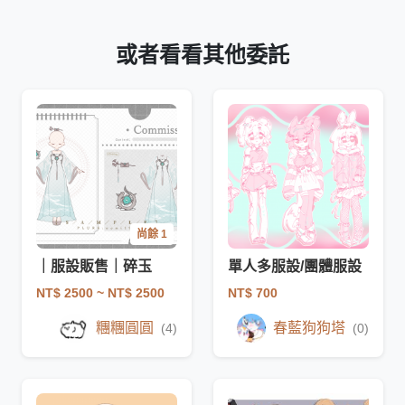
或者看看其他委託
尚餘 1
｜服設販售｜碎玉
單人多服設/團體服設
NT$ 2500
~ NT$ 2500
NT$ 700
糰糰圓圓
春藍狗狗塔
(4)
(0)