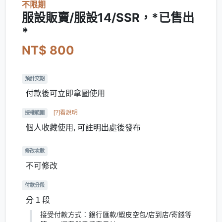
不限期
服設販賣/服設14/SSR，*已售出
*
NT$ 800
預計交期
付款後可立即拿圖使用
[?]看說明
授權範圍
個人收藏使用, 可註明出處後發布
修改次數
不可修改
付款分段
分 1 段
接受付款方式：銀行匯款/蝦皮空包/店到店/寄錢等