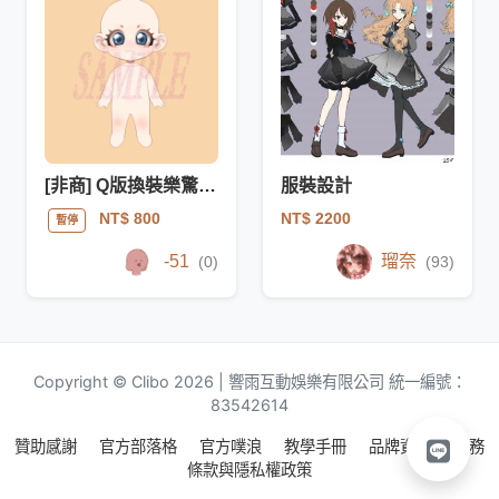
[非商] Q版換裝樂驚喜包
服裝設計
NT$ 2200
NT$ 800
暫停
-51
瑠奈
(0)
(93)
Copyright © Clibo 2026 | 響雨互動娛樂有限公司 統一編號：
83542614
贊助感謝
官方部落格
官方噗浪
教學手冊
品牌資源
服務
條款與隱私權政策