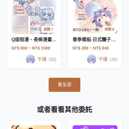
尚餘 7
尚餘 8
Q版短漫、長條漫畫、四格漫畫、日常漫畫
春季模板-日式糰子串串
NT$ 800
~ NT$ 1500
NT$ 280
~ NT$ 840
干達
干達
(32)
(32)
看全部
或者看看其他委託