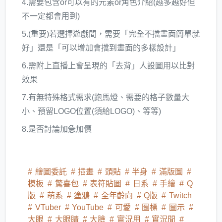
4.需要包含or可以有的元素or角色介紹(越多越好但
不一定都會用到)
5.(重要)若選擇遊戲間，需要「完全不擋畫面簡單就
好」還是「可以增加會擋到畫面的多樣設計」
6.需附上直播上會呈現的「去背」人設圖用以比對
效果
7.有無特殊格式需求(跑馬燈、需要的格子數量大
小、預留LOGO位置(須給LOGO)、等等)
8.是否討論加急加價
繪圖委託
插畫
頭貼
半身
滿版圖
模板
驚喜包
表符貼圖
日系
手繪
Q
版
萌系
塗鴉
全年齡向
Q版
Twitch
VTuber
YouTube
可愛
圖標
圖示
大眼
大眼睛
大臉
實況用
實況間