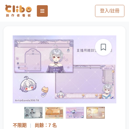
登入/註冊
不限期
|
尚餘：7 名