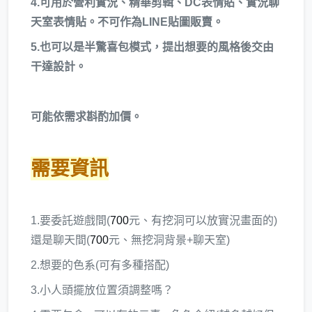
4.可用於營利實況、精華剪輯、DC表情貼、實況聊
天室表情貼。不可作為LINE貼圖販賣。
5.也可以是半驚喜包模式，提出想要的風格後交由
干達設計。
可能依需求斟酌加價。
需要資訊
1.要委託遊戲間(
700
元、有挖洞可以放實況畫面的)
還是聊天間(
700
元、無挖洞背景+聊天室)
2.想要的色系(可有多種搭配)
3.小人頭擺放位置須調整嗎？