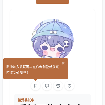
×
干達
點此加入收藏可以在作者刊登新委託
(32)
時收到通知喔！
繪圖
接受委託中