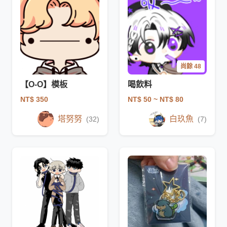
尚餘 48
【O-O】模板
喝飲料
NT$ 350
NT$ 50
~ NT$ 80
塔努努
白玖魚
(32)
(7)