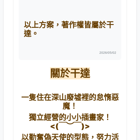
以上方案，著作權皆屬於干
達。
2026/05/02
關於干達
一隻住在深山廢墟裡的怠惰惡
魔！
獨立經營的小小插畫家！
<(￣︶￣)>
以勤奮偽天使的型態，努力活