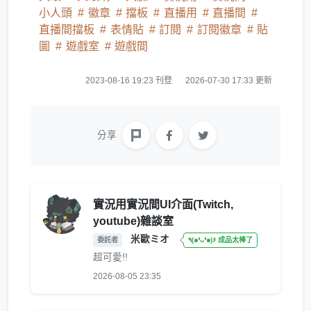
小人頭
徽章
擋板
直播用
直播間
直播間擋板
表情貼
訂閱
訂閱徽章
貼
圖
遊戲室
遊戲間
2023-08-16 19:23 刊登
2026-07-30 17:33 更新
分享
實況用實況間UI介面(Twitch,
youtube)雜談室
米歐ミオ
委託者
٩(๑❛ᴗ❛๑)۶ 成品太棒了
超可愛!!
2026-08-05 23:35