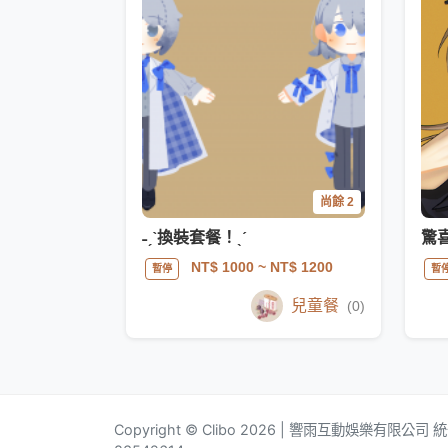
尚餘 2
˗ˏˋ換裝套餐！ˎˊ
驚
NT$ 1000
~ NT$ 1200
暫停
暫
兒童餐
(0)
Copyright © Clibo 2026 | 響雨互動娛樂有限公司