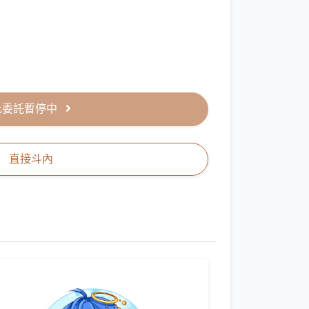
此委託暫停中
直接斗內