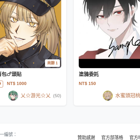
尚餘 1
喜包🍗頭貼
塗鴉委託
NT$ 150
NT$ 1000
停
乂☆游光☆乂
水蜜頭冠
(50)
 統一編號：
贊助感謝
官方部落格
官方