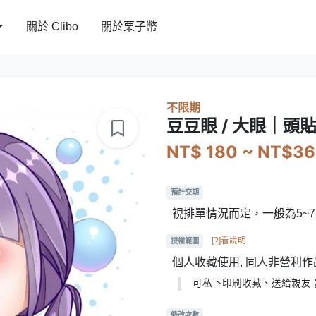
關於 Clibo
關於栗子幣
不限期
豆豆眼 / 大眼｜頭
NT$ 180 ~ NT$3
預計交期
視排單情況而定，一般為5~
[?]看說明
授權範圍
個人收藏使用, 同人非營利作
可私下印刷收藏、送給親友
修改次數