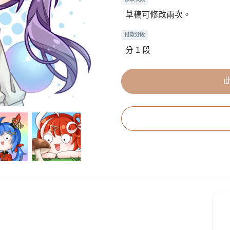
草稿可修改兩次。
付款分段
分 1 段