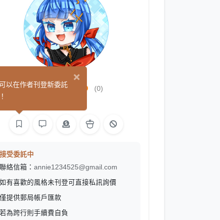
×
御惟yuiri
可以在作者刊登新委託
(0)
！
繪圖
接受委託中
聯絡信箱：
annie1234525@gmail.com
如有喜歡的風格未刊登可直接私訊詢價
僅提供郵局帳戶匯款
若為跨行則手續費自負