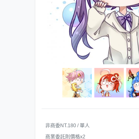
非商委NT.180 / 單人
商業委託則價格x2