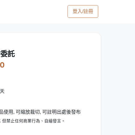
登入/註冊
貼委託
60
7天
品使用, 可縮放裁切, 可註明出處後發布
；但禁止任何商業行為、自繪發言。