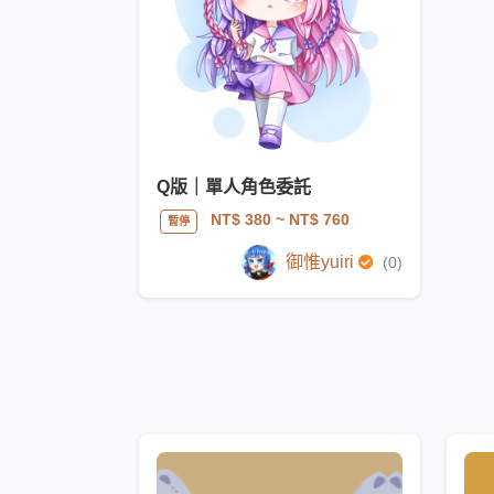
Q版｜單人角色委託
NT$ 380
~ NT$ 760
暫停
御惟yuiri
(0)