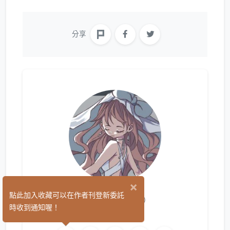
分享
×
yi山高
點此加入收藏可以在作者刊登新委託
(5)
時收到通知喔！
繪圖
網頁製作