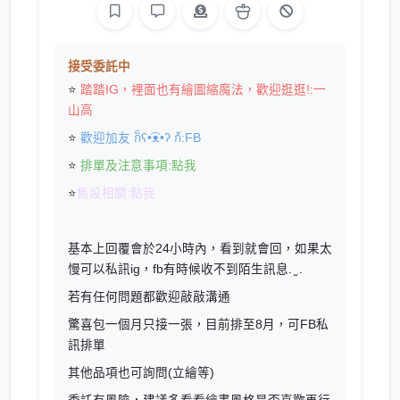
接受委託中
⭐
踏踏IG，裡面也有繪圖縮魔法，歡迎逛逛!:
一
山高
⭐
歡迎加友 ก็ʕ•͡ᴥ•ʔ ก้:
FB
⭐
排單及注意事項:
點我
⭐
售設相關:
點我
基本上回覆會於24小時內，看到就會回，如果太
慢可以私訊ig，fb有時候收不到陌生訊息. ̫ .
若有任何問題都歡迎敲敲溝通
驚喜包一個月只接一張，目前排至8月，可FB私
訊排單
其他品項也可詢問(立繪等)