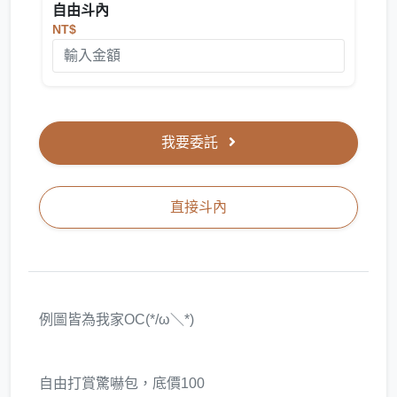
自由斗內
NT$
我要委託
直接斗內
例圖皆為我家OC(*/ω＼*)
自由打賞驚嚇包，底價100