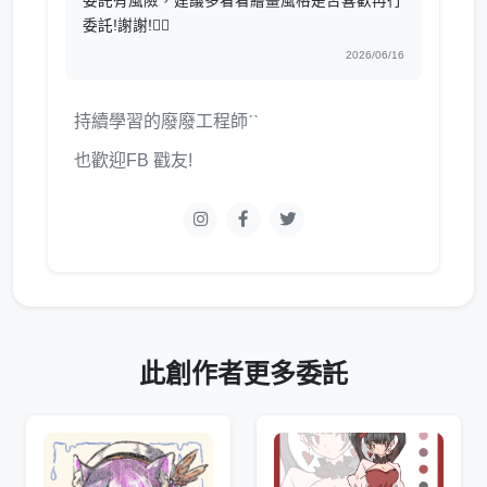
委託有風險，建議多看看繪畫風格是否喜歡再行
委託!謝謝!❤️‍🔥
2026/06/16
持續學習的廢廢工程師ˊˋ
也歡迎FB 戳友!
此創作者更多委託