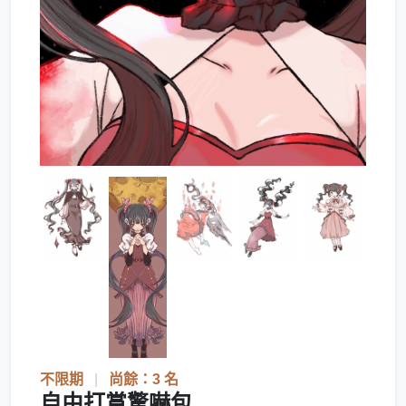
不限期
|
尚餘：3 名
自由打賞驚嚇包