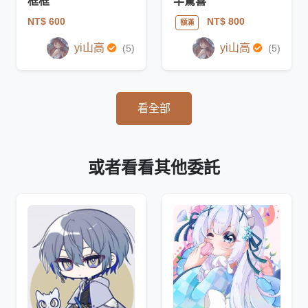
框框
半驚喜
NT$ 600
NT$ 800
額滿
yi山高
yi山高
(5)
(5)
看全部
或者看看其他委託