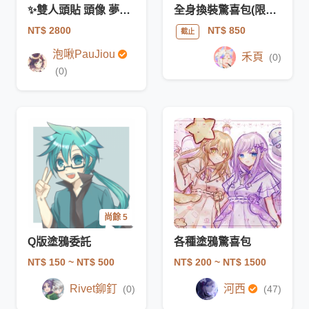
✨雙人頭貼 頭像 夢向 情侶 日系 插畫 少女漫畫風格
全身換裝驚喜包(限女性)
NT$ 2800
NT$ 850
截止
泡啾PauJiou
禾頁
(0)
(0)
尚餘 5
Q版塗鴉委託
各種塗鴉驚喜包
NT$ 150
~ NT$ 500
NT$ 200
~ NT$ 1500
Rivet鉚釘
河西
(0)
(47)