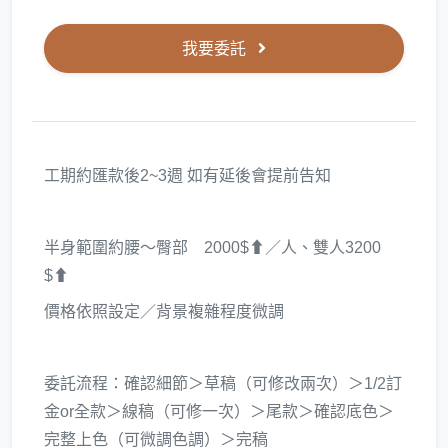
我要委託
工期約匯款後2~3週 如有延後會提前告知
半身範圍約腰～臀部 2000$⬆／人、雙人3200
$⬆
價格依照設定／背景複雜程度微調
委託流程：確認細節＞草稿（可修改兩次）＞1/2訂
金or全款＞線稿（可修一次）＞尾款＞確認底色＞
完整上色（可微調色調）＞完稿