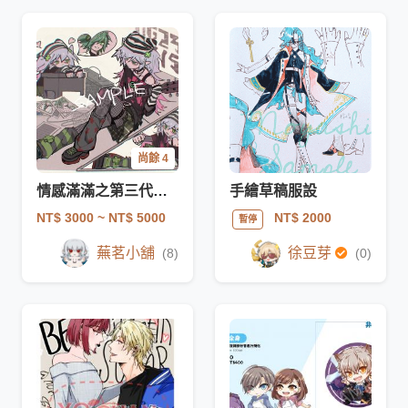
尚餘 4
情感滿滿之第三代滿版塗鴨驚喜包
手繪草稿服設
NT$ 3000
~ NT$ 5000
NT$ 2000
暫停
蕪茗小舖
徐豆芽
(8)
(0)