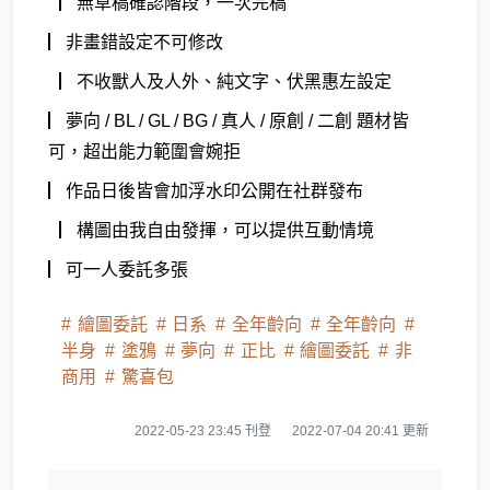
▏無草稿確認階段，一次完稿
▏非畫錯設定不可修改
▏不收獸人及人外、純文字、伏黑惠左設定
▏夢向 / BL / GL / BG / 真人 / 原創 / 二創 題材皆
可，超出能力範圍會婉拒
▏作品日後皆會加浮水印公開在社群發布
▏構圖由我自由發揮，可以提供互動情境
▏可一人委託多張
繪圖委託
日系
全年齡向
全年齡向
半身
塗鴉
夢向
正比
繪圖委託
非
商用
驚喜包
2022-05-23 23:45 刊登
2022-07-04 20:41 更新