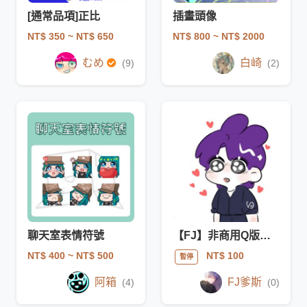
[通常品項]正比
插畫頭像
NT$ 350
~ NT$ 650
NT$ 800
~ NT$ 2000
むめ
白崎
(9)
(2)
聊天室表情符號
【FJ】非商用Q版塗鴉
NT$ 400
~ NT$ 500
NT$ 100
暫停
阿箱
FJ爹斯
(4)
(0)