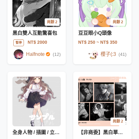
尚餘 2
尚餘 2
黑白雙人互動驚喜包
豆豆眼小Q頭像
NT$ 250
~ NT$ 350
NT$ 2000
暫停
Halfnote
櫻子(:3
(12)
(41)
尚餘 2
全身人物 / 插圖 / 立繪 / V皮
【非商委】黑白單色半身｜單人/雙人