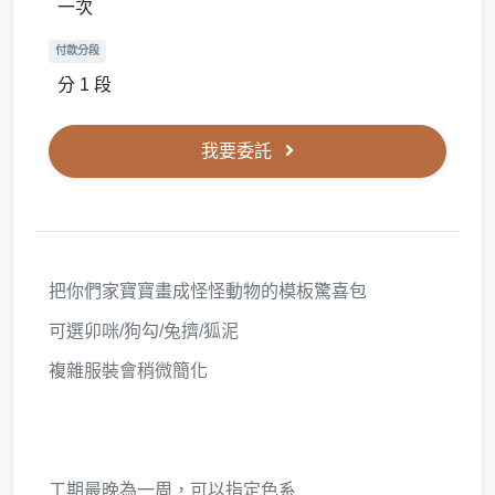
一次
付款分段
分 1 段
我要委託
把你們家寶寶畫成怪怪動物的模板驚喜包
可選卯咪/狗勾/兔擠/狐泥
複雜服裝會稍微簡化
工期最晚為一周，可以指定色系