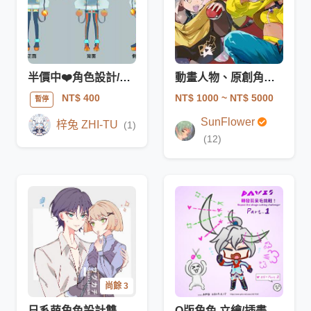
半價中❤️角色設計/服裝設計/立繪/三視圖
動畫人物、原創角色委託等~~
NT$ 1000
~ NT$ 5000
NT$ 400
暫停
SunFlower
梓兔 ZHI-TU
(1)
(12)
尚餘 3
日系萌角色設計雙人貼貼 接稿中嘍~
Q版角色 立繪/插畫