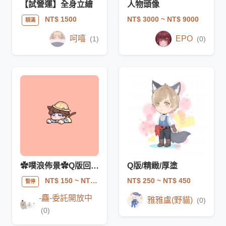
【試營運】全身立繪
人物頭像
NT$ 3000
~ NT$ 9000
NT$ 1500
額滿
呵嘻
EPO
(1)
(0)
✿噗浪佈景✿Q版回應數趴趴
Q版/精緻/厚塗
NT$ 250
~ NT$ 450
NT$ 150
~ NT$ 300
暫停
-麤-委託開放中
雅雅盧(野貓)
(0)
(0)