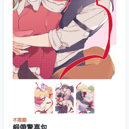
不限期
緞帶驚喜包