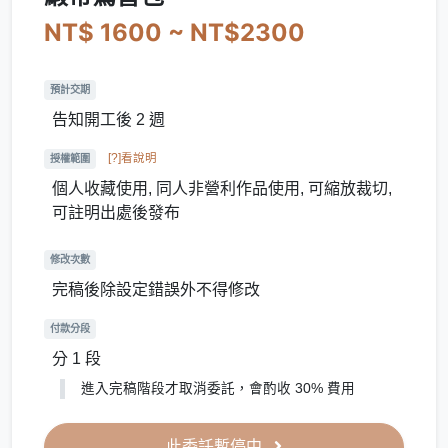
NT$ 1600 ~ NT$2300
預計交期
告知開工後 2 週
[?]看說明
授權範圍
個人收藏使用, 同人非營利作品使用, 可縮放裁切,
可註明出處後發布
修改次數
完稿後除設定錯誤外不得修改
付款分段
分 1 段
進入完稿階段才取消委託，會酌收 30% 費用
此委託暫停中