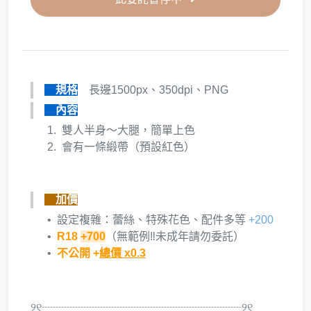
規格
長邊1500px、350dpi、PNG
內容
雙人半身～大腿，簡單上色
會有一條緞帶（預設紅色）
加價
設定複雜：蕾絲、特殊花色、配件多等
+200
R18
+700
（無範例‼️未成年請勿委託）
不公開 +
總價 x0.3
୨୧┈┈┈┈┈┈┈┈┈┈┈┈┈┈┈┈┈┈୨୧