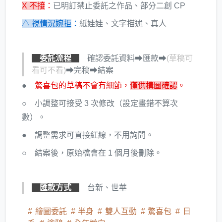
X 不接
：
已明訂禁止委託之作品、部分二創 CP
△ 視情況婉拒
：
紙娃娃、文字描述、真人
委託流程
確認委託資料➡︎匯款➡︎
(草稿可
看可不看)
➡︎完稿➡︎結案
●
驚喜包的草稿不會有細節，
僅供構圖確認
。
○ 小調整可接受 3 次修改（設定畫錯不算次
數）。
● 調整需求可直接紅線，不用詢問。
○ 結案後，原始檔會在 1 個月後刪除。
匯款方式
台新、世華
繪圖委託
半身
雙人互動
驚喜包
日