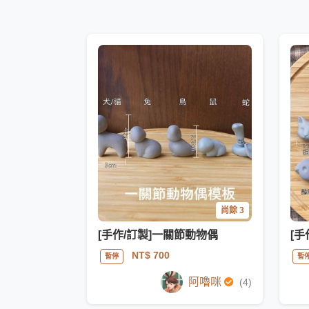
尚餘 3
[手作/訂製]一關節動物偶
[
NT$ 700
暫停
暫
阿嚕咪
(4)