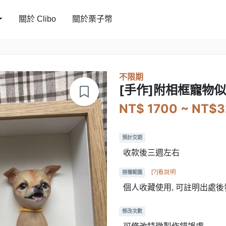
關於 Clibo
關於栗子幣
不限期
[手作]附相框寵物
NT$ 1700 ~ NT$
預計交期
收款後三週左右
[?]看說明
授權範圍
個人收藏使用, 可註明出處後
修改次數