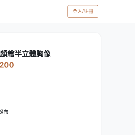
登入/註冊
似顏繪半立體胸像
3200
發布