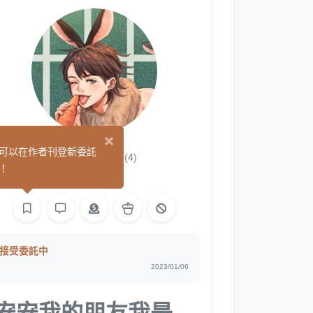
×
阿嚕咪
可以在作者刊登新委託
(4)
！
手作
繪圖
接受委託中
2023/01/06
安安我的朋友我是