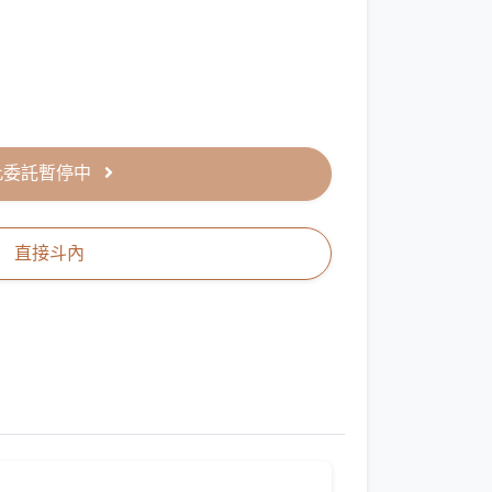
此委託暫停中
直接斗內