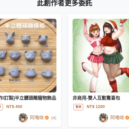
此創作者更多委託
手作/訂製]半立體頭雕寵物飾品
非商用-雙人互動驚喜包
NT$ 400
NT$ 1200
停
暫停
阿嚕咪
阿嚕咪
(4)