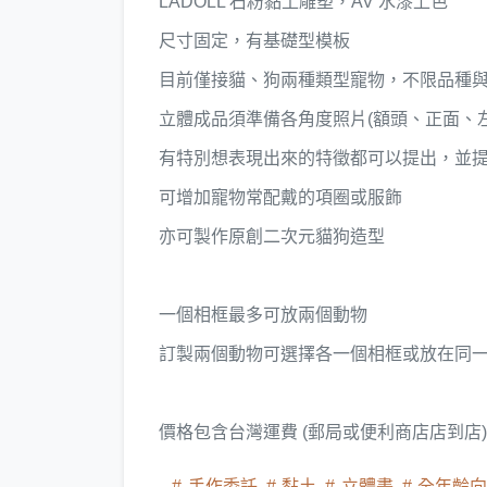
LADOLL 石粉黏土雕塑，AV 水漆上色
尺寸固定，有基礎型模板
目前僅接貓、狗兩種類型寵物，不限品種
立體成品須準備各角度照片(額頭、正面、左側面
有特別想表現出來的特徵都可以提出，並
可增加寵物常配戴的項圈或服飾
亦可製作原創二次元貓狗造型
一個相框最多可放兩個動物
訂製兩個動物可選擇各一個相框或放在同一個
價格包含台灣運費 (郵局或便利商店店到店)
手作委託
黏土
立體畫
全年齡