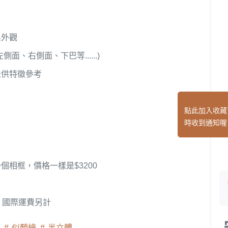
與外觀
、右側面、下巴等......)
提供特徵參考
點此加入收藏
時收到通知喔
相框，價格一樣是$3200
 國際運費另計
向
似顏繪
半立體