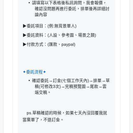
請填寫以下表格後私訊詢問，我會報價，
確認沒問題再進行委託，排單後再詳細討
論內容
▶委託項目：(例:無背景單人)
▶委託資料：(人設、參考圖、場景之類)
▶付款方式：(匯款、paypal)
✦委託流程✦
確認委託→訂金(七個工作天內)→排單→草
稿(可修改3次)→完稿預覽圖→尾款→雲
端交稿。
ps.草稿確認的時候，如果七天內沒回覆我就
當棄單了，不退訂金。