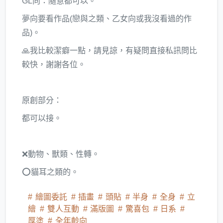
GL向：隨意都可以。
夢向要看作品(戀與之類、乙女向或我沒看過的作
品)。
🙏我比較潔癖一點，請見諒，有疑問直接私訊問比
較快，謝謝各位。
原創部分：
都可以接。
❌動物、獸類、性轉。
⭕貓耳之類的。
繪圖委託
插畫
頭貼
半身
全身
立
繪
雙人互動
滿版圖
驚喜包
日系
厚塗
全年齡向