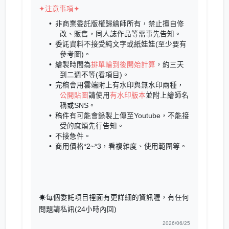
✦注意事項✦
非商業委託版權歸繪師所有，禁止擅自修
改、販售，同人誌作品等需事先告知。
委託資料不接受純文字或紙娃娃(至少要有
參考圖)。
繪製時間為
排單輪到後開始計算
，約三天
到二週不等(看項目)。
完稿會用雲端附上有水印與無水印兩種，
公開貼圖
請使用
有水印版本
並附上繪師名
稱或SNS。
稿件有可能會錄製上傳至Youtube，不能接
受的麻煩先行告知。
不接急件。
商用價格*2~*3，看複雜度、使用範圍等。
☀每個委託項目裡面有更詳細的資訊喔，有任何
問題請私訊(24小時內回)
2026/06/25