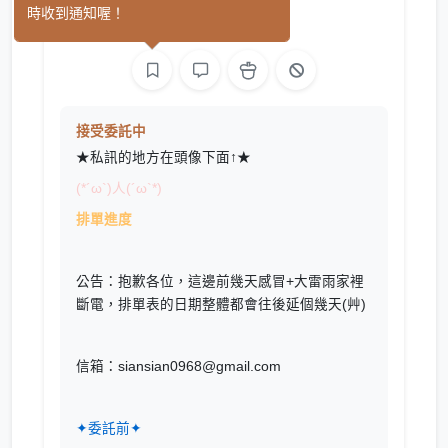
時收到通知喔！
繪圖
接受委託中
★私訊的地方在頭像下面↑★
(*´ω`)人(´ω`*)
排單進度
公告：抱歉各位，這邊前幾天感冒+大雷雨家裡
斷電，排單表的日期整體都會往後延個幾天(艸)
信箱：siansian0968@gmail.com
✦委託前✦