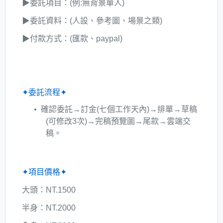
▶委託項目：(例:無背景單人)
▶委託資料：(人設、參考圖、場景之類)
▶付款方式：(匯款、paypal)
✦委託流程✦
確認委託→訂金(七個工作天內)→排單→草稿
(可修改3次)→完稿預覽圖→尾款→雲端交
稿。
✦項目價格✦
大頭：NT.1500
半身：NT.2000