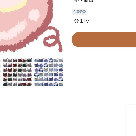
不可修改
付款分段
分 1 段