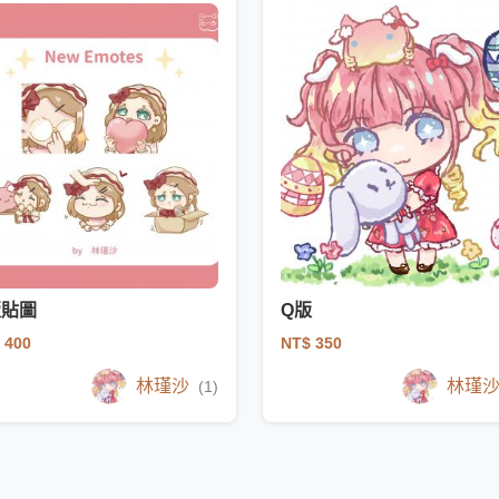
版貼圖
Q版
 400
NT$ 350
林瑾沙
林瑾
(1)