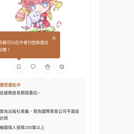
×
林瑾沙
收藏可以在作者刊登新委託
(1)
知喔！
平面設計
繪圖
接受委託中
這邊開放長期接委託~
曾為出版社美編，現為國際貿易公司平面設
計師
繪圖個人接案100單以上