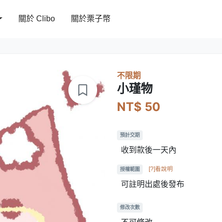
關於 Clibo
關於栗子幣
不限期
小瑾物
NT$ 50
預計交期
收到款後一天內
[?]看說明
授權範圍
可註明出處後發布
修改次數