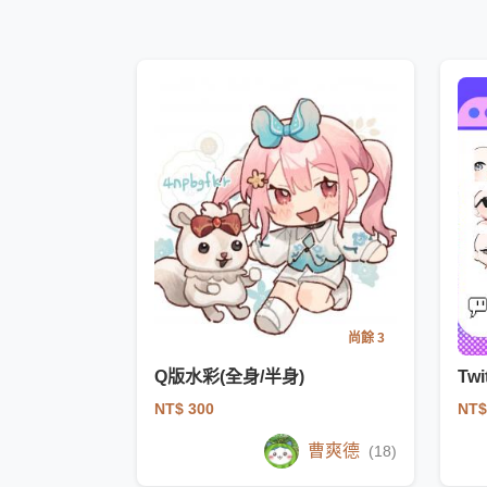
尚餘 3
Q版水彩(全身/半身)
Tw
NT$ 300
NT$
曹爽德
(18)