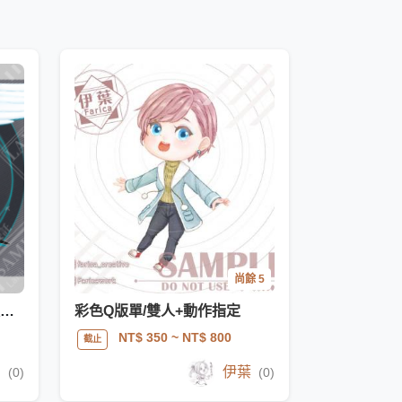
尚餘 5
【原創/二創角色/夢繪】Q版人物(可含簡單背景)
彩色Q版單/雙人+動作指定
NT$ 350
~ NT$ 800
截止
吉
伊葉
(0)
(0)