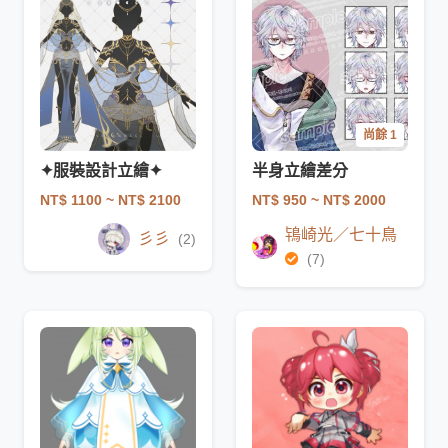
尚餘 1
✦服裝設計立繪✦
半身立繪差分
NT$ 1100
~ NT$ 2100
NT$ 950
~ NT$ 2000
鴇崎光／七十鳥
彡彡
(2)
(7)