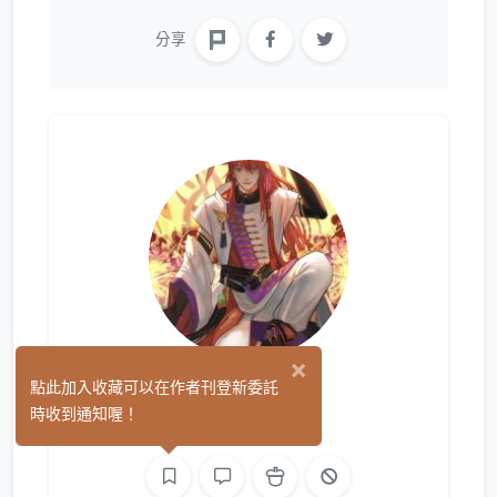
分享
×
邊緣粽
點此加入收藏可以在作者刊登新委託
(0)
時收到通知喔！
繪圖