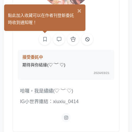
×
繡繡
點此加入收藏可以在作者刊登新委託
(0)
時收到通知喔！
繪圖
接受委託中
期待與你結緣(♡˙︶˙♡)
2024/03/21
哈囉，我是繡繡(♡˙︶˙♡)
IG小世界連結：xiuxiu_0414