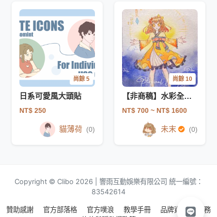
尚餘 5
尚餘 10
日系可愛風大頭貼
【非商稿】水彩全身彩插(價格可議)
NT$ 250
NT$ 700
~ NT$ 1600
貓薄荷
未末
(0)
(0)
Copyright © Clibo 2026 | 響雨互動娛樂有限公司 統一編號：
83542614
贊助感謝
官方部落格
官方噗浪
教學手冊
品牌資源
服務