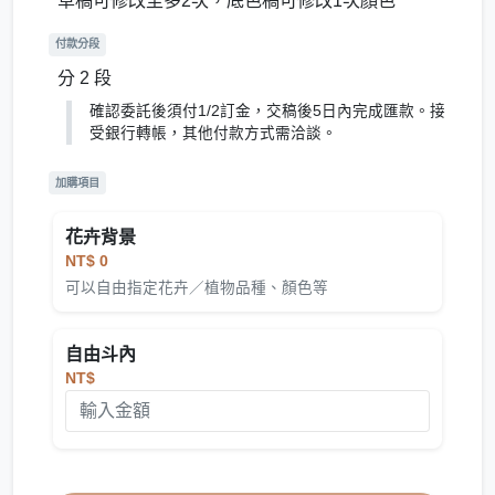
草稿可修改至多2次，底色稿可修改1次顏色
付款分段
分 2 段
確認委託後須付1/2訂金，交稿後5日內完成匯款。接
受銀行轉帳，其他付款方式需洽談。
加購項目
花卉背景
NT$ 0
可以自由指定花卉／植物品種、顏色等
自由斗內
NT$