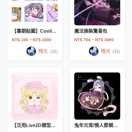
【暑期貼圖】Cool/泳圈/冰棒
魔法換裝驚喜包
NT$ 100
~ NT$ 1000
NT$ 750
~ NT$ 3000
殘光
殘光
(32)
(32)
【泛用Live2D模型】櫻花和洋折衷Q版V皮（已建模）
兔年元宵/情人節模板（單or雙人）