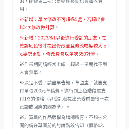
的，即使第三次只是物件移動也會加收費
用。
※新增：單次修改不可超過5處，若超出會
以2次修改做計算。
※新增：2023/8/1以後進行委託的朋友，在
確認底色後才提出修改並且修改幅度較大 e
x.姿勢更動，修改費會以單次350計算。
※
作畫期間請經常上線，超過一星期找不到
人會棄單。
※
決定不委了請盡早告知，草圖畫了就要支
付單張200元草稿費。進行到上色階段需支
付1/3的價格（以委託者提出棄委前最後一次
已讀或回應的圖為準）。
※
非買斷的作品版權為繪師所有，不想被公
開的請在草圖前的討論階段告知（價格x2.