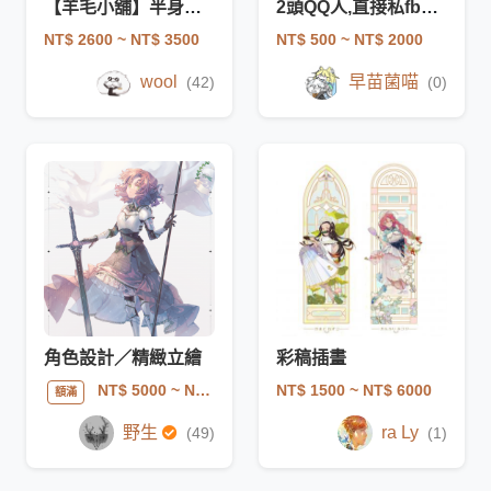
【羊毛小舖】半身立繪驚喜包
2頭QQ人,直接私fb比較快🥺
NT$ 2600
~ NT$ 3500
NT$ 500
~ NT$ 2000
wool
早苗菌喵
(42)
(0)
角色設計／精緻立繪
彩稿插畫
NT$ 1500
~ NT$ 6000
NT$ 5000
~ NT$ 30000
額滿
野生
ra Ly
(49)
(1)