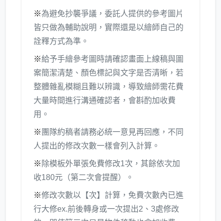
※
為避免抄襲爭議，委託人提供的參考圖片
皆只做為輔助說明，實際還是以繪師自己的
詮釋方式為準。
※
給予手繪參考圖時請確認畫面上線稿與圖
案簡潔清楚、顏色標記與文字是否清晰，若
整體雜亂模糊且難以辨識，導致繪師需花費
大量時間進行溝通確認者，會斟酌加收費
用。
※
團隊約稿者請務必統一意見再回應，不同
人提出的修改次數一樣會列入計算。
※
除模板外單張免費修改1次，其餘依次加
收180元（第二次會提醒）。
※
修改次數以【次】計算，免費次數內已進
行大修ex.前後轉身或一次提出2、3處修改