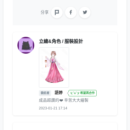
分享
立繪&角色 / 服裝設計
語婷
委託者
\( ˆoˆ )/ 希望再合作
成品超讚的❤️ 辛苦大大繪製
2023-01-21 17:14