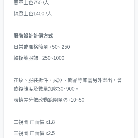
簡單上色750 /人
精緻上色1400 /人
服裝設計計價方式
日常或風格簡單 +50~ 250
較複雜服飾 +250~1000
花紋、服裝拆件、武器、飾品等如需另外畫出，會
依複雜度及數量加收30~900。
表情差分依改動範圍單張+10~50
二視圖 正面價 x1.8
三視圖 正面價 x2.5