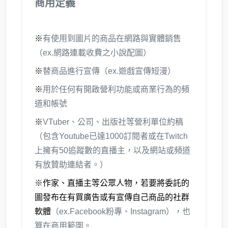
商用定義
※
有使用到圖片的商品在網路與實體銷售
（ex.網路連載收費之小說配圖）
※
替商品進行宣傳（ex.遊戲宣傳短漫）
※
用於任何有開啟營利功能或商業行為的頻
道和帳號
※
VTuber、公司、出版社等營利單位約稿
（包含Youtube已達1000訂閱者或在Twitch
上擁有50追蹤數的直播主，以及網站或頻道
有放贊助連結者。）
※作家、直播主等公眾人物，若要將委託的
圖發布在有買廣告或有宣傳自己商品的社群
軟體
（ex.Facebook粉專、Instagram），也
算在商用範圍。