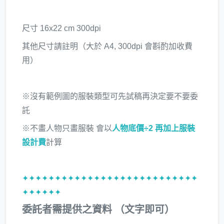
尺寸 16x22 cm 300dpi
其他尺寸請註明（大於 A4, 300dpi 會斟酌加收費
用）
※沒有範例圖的服裝類型可先試稿再決定要不要委
託
※不畫人物只畫服裝 會以
人物底價÷2 再加上服裝
設計費
計算
✦✦✦✦✦✦✦✦✦✦✦✦✦✦✦✦✦✦✦✦✦✦✦✦✦✦✦
✦✦✦✦✦✦
委託者需提供之資料 （文字即可）