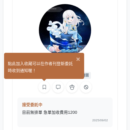
×
殘光
點此加入收藏可以在作者刊登新委託
(32)
時收到通知喔！
平面設計
繪圖
L2D 繪圖
接受委託中
目前無排單 急單加收費用1200
2025/09/02