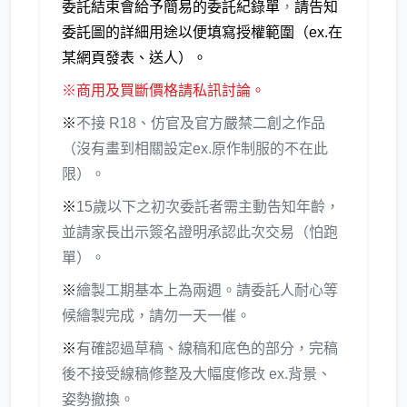
委託結束會給予簡易的委託紀錄單
，
請告知
委託圖的詳細用途以便填寫授權範圍（ex.在
某網頁發表、送人）。
※商用及買斷價格請私訊討論。
※
不接 R18、仿官及官方嚴禁二創之作品
（沒有畫到相關設定ex.原作制服的不在此
限）。
※
15歲以下之初次委託者需主動告知年齡，
並請家長出示簽名證明承認此次交易（怕跑
單）。
※
繪製工期基本上為兩週。請委託人耐心等
候繪製完成，請勿一天一催。
※
有確認過草稿、線稿和底色的部分，完稿
後不接受線稿修整及大幅度修改 ex.背景、
姿勢撤換。