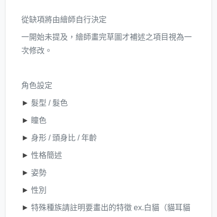
從缺項將由繪師自行決定
一開始未提及，繪師畫完草圖才補述之項目視為一
次修改。
角色設定
►
髮型 / 髮色
►
瞳色
►
身形 / 頭身比 / 年齡
►
性格簡述
►
姿勢
►
性別
►
特殊種族請註明要畫出的特徵 ex.白貓（貓耳貓