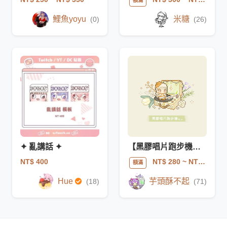
額滿
鯉魚yoyu
米糖
(0)
(26)
✦ 亂講話 ✦
【黑膠唱片跑步機】-像素模板
NT$ 400
NT$ 280
~ NT$ 500
額滿
Hue
芋頭酥不起
(18)
(71)