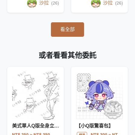
沙拉
沙拉
(26)
(26)
看全部
或者看看其他委託
美式單人Q版全身立繪 - 精緻客製化/換裝
【小Q版驚喜包】
NT$ 250
~ NT$ 350
NT$ 300
~ NT$ 600