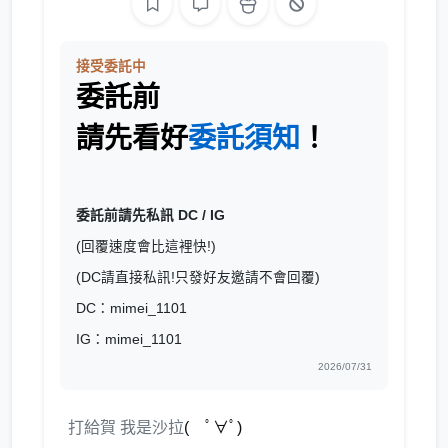
接受委託中
委託前
請先看好
委託須知
！
委託前請先私訊 DC / IG
(回覆速度會比這裡快!)
(DC請直接私訊!只發好友邀請不會回覆)
DC：mimei_1101
IG：mimei_1101
2026/07/31
打給賀 我是沙拉
( ﾟ∀ﾟ)