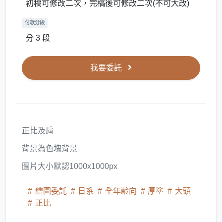
初稿可修改二次，完稿後可修改二次(不可大改)
付款分段
分 3 段
我要委託
正比及肩
背景為色塊背景
圖片大小默認1000x1000px
繪圖委託
日系
全年齡向
厚塗
大頭
正比