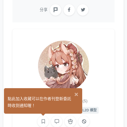
分享
×
Winnie Ann
點此加入收藏可以在作者刊登新委託
(5)
時收到通知喔！
平面設計
繪圖
L2D 繪圖
L2D 模型