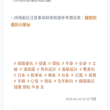
（以用途授權詳細討論）
✨詳細委託注意事項與條款請參考價目表：
維妮的
委託小屋🎀
繪圖委託
插畫
頭貼
半身
全身
立
繪
滿版圖
角色設計
服裝設計
驚喜包
日系
歐美系
韓系
台系
古風
寫實
手繪
Q 版
萌系
全年齡向
繪圖委託
插畫 頭貼 半身 全
2026-05-03 22:50 刊登