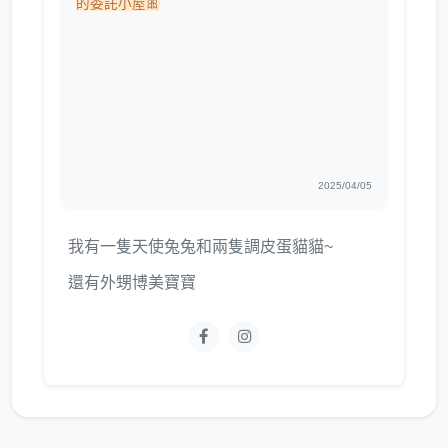
的委託小屋🎀
2025/04/05
我有一隻天使兔兔和兩隻調皮蛋貓貓~
還有外甥博美寶寶