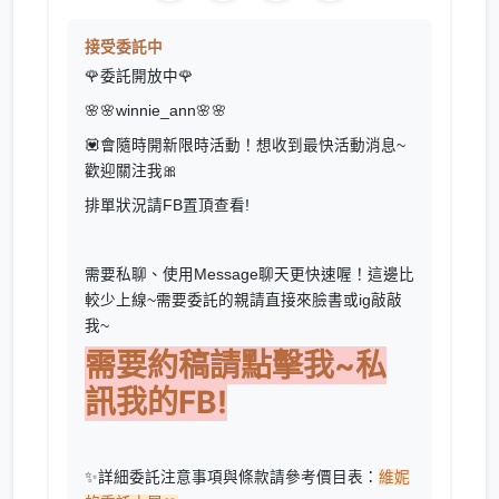
接受委託中
🌹委託開放中🌹
🌸🌸winnie_ann🌸🌸
💟會隨時開新限時活動！想收到最快活動消息~
歡迎關注我🎀
排單狀況請FB置頂查看!
需要私聊、使用Message聊天更快速喔！這邊比
較少上線~需要委託的親請直接來臉書或ig敲敲
我~
需要約稿請點擊我~私
訊我的FB!
✨詳細委託注意事項與條款請參考價目表：
維妮