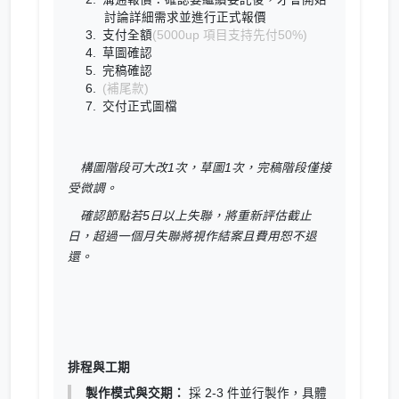
討論詳細需求並進行正式報價
支付全額
(5000up 項目支持先付50%)
草圖確認
完稿確認
(補尾款)
交付正式圖檔
構圖階段可大改1次，草圖1次，完稿階段僅接
受微調。
確認節點若5日以上失聯，將重新評估截止
日，超過一個月失聯將視作結案且費用恕不退
還。
排程與工期
製作模式與交期：
採 2-3 件並行製作，具體