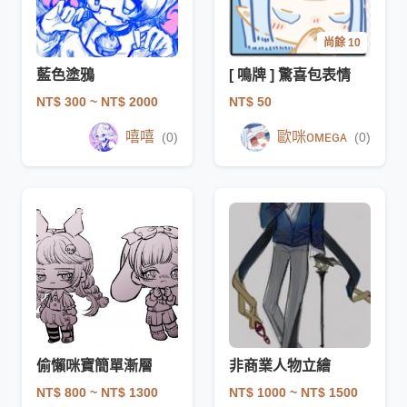
尚餘 10
藍色塗鴉
[ 鳴牌 ] 驚喜包表情
NT$ 300
~ NT$ 2000
NT$ 50
嘻嘻
歐咪ᴏᴍᴇɢᴀ
(0)
(0)
偷懶咪寶簡單漸層
非商業人物立繪
NT$ 800
~ NT$ 1300
NT$ 1000
~ NT$ 1500