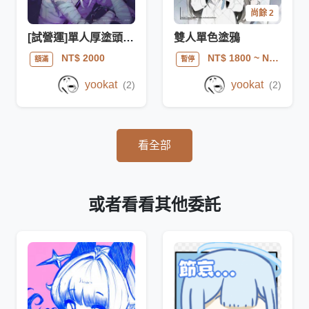
尚餘 2
[試營運]單人厚塗頭貼/半身
雙人單色塗鴉
NT$ 2000
NT$ 1800
~ NT$ 2800
額滿
暫停
yookat
yookat
(2)
(2)
看全部
或者看看其他委託