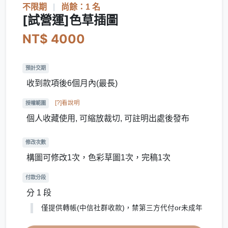
不限期
|
尚餘：1 名
[試營運]色草插圖
NT$ 4000
預計交期
收到款項後6個月內(最長)
[?]看說明
授權範圍
個人收藏使用, 可縮放裁切, 可註明出處後發布
修改次數
構圖可修改1次，色彩草圖1次，完稿1次
付款分段
分 1 段
僅提供轉帳(中信社群收款)，禁第三方代付or未成年