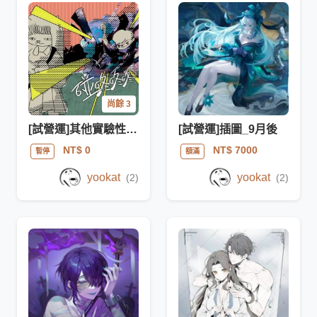
尚餘 3
[試營運]其他實驗性項目
[試營運]插圖_9月後
NT$ 0
NT$ 7000
暫停
額滿
yookat
yookat
(2)
(2)