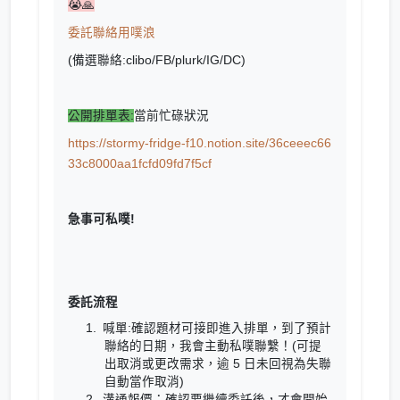
😭🙏
委託聯絡用噗浪
(備選聯絡:clibo/FB/plurk/IG/DC)
公開排單表:
當前忙碌狀況
https://stormy-fridge-f10.notion.site/36ceeec66
33c8000aa1fcfd09fd7f5cf
急事可私噗!
委託流程
喊單:確認題材可接即進入排單，到了預計
聯絡的日期，我會主動私噗聯繫！(可提
出取消或更改需求，逾 5 日未回視為失聯
自動當作取消)
溝通報價：確認要繼續委託後，才會開始