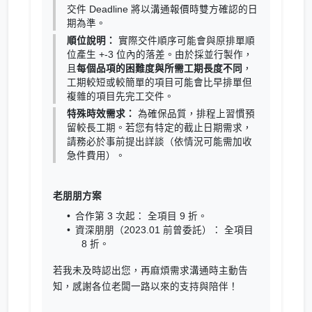
交件 Deadline 將以溝通報價時雙方確認的日
期為準。
順位說明：
實際交件順序可能會與原排單順
位產生 +-3 位內的落差。由於採並行製作，
且
每個品項的困難度與所需工期長度不同
，
工期較短或較簡單的項目可能會比早排單但
複雜的項目先完工交件。
特殊時效需求：
為確保品質，排程上習慣預
留較長工期。若您有特定的截止日期需求，
請務必於事前提出詳談（依情況可能需加收
急件費用）。
老朋朋方案
合作第 3 次起： 全項目 9 折。
資深朋朋（2023.01 前曾委託）： 全項目
8 折。
若我未及時認出您，再麻煩需求溝通時主動告
知，感謝各位老闆一路以來的支持與陪伴！