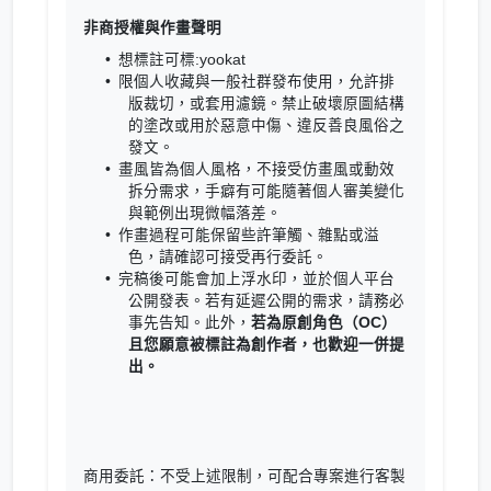
非商授權與作畫聲明
想標註可標:yookat
限個人收藏與一般社群發布使用，允許排
版裁切，或套用濾鏡。禁止破壞原圖結構
的塗改或用於惡意中傷、違反善良風俗之
發文。
畫風皆為個人風格，不接受仿畫風或動效
拆分需求，手癖有可能隨著個人審美變化
與範例出現微幅落差。
作畫過程可能保留些許筆觸、雜點或溢
色，請確認可接受再行委託。
完稿後可能會加上浮水印，並於個人平台
公開發表。若有延遲公開的需求，請務必
事先告知。此外，
若為原創角色（OC）
且您願意被標註為創作者，也歡迎一併提
出。
商用委託：不受上述限制，可配合專案進行客製