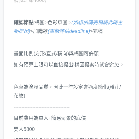
稿就是加4000)
確認節點
:構圖>色彩草圖 >
(如想加購完稿請此時主
動提出)
>加購款
(重新評估deadline)
>完稿
畫面比例(方形/直式/橫向)與構圖可許願
如有預算上限可以直接提出!構圖提案時就會避免。
色草為塗鴉品質，因此一些設定會適度簡化(雕花/
花紋)
------------------------------------
目前費用為單人+簡易背景的底價
雙人5800