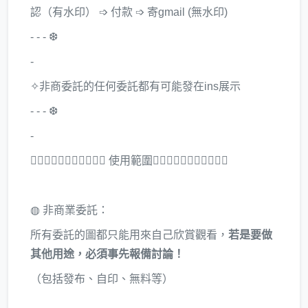
認（有水印） ➩ 付款 ➩ 寄gmail (無水印)
- - - ❆
-
✧非商委託的任何委託都有可能發在ins展示
- - - ❆
-
▒᳜᳝᳝᳜᳝᳜᳝᳜᳝⃛ 使用範圍▒᳜᳝᳝᳜᳝᳜᳝᳜᳝⃛
◍ 非商業委託：
所有委託的圖都只能用來自己欣賞觀看，
若是要做
其他用途，必須事先報備討論！
（包括發布、自印、無料等）