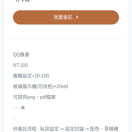
我要委託
QQ像素
NT.100
複雜設定+20-100
玻璃展示櫃(可改色)+20ntd
可提供png、pdf檔案
- - - ❆
-
🧸委託流程 : 私訊設定 ➩ 設定討論 ➩ 配色、草稿確