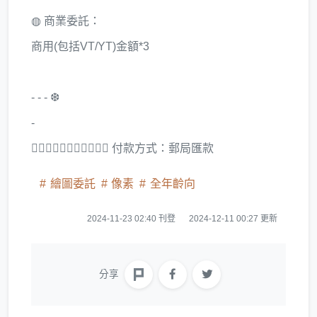
◍ 商業委託：
商用(包括VT/YT)金額*3
- - - ❆
-
▒᳜᳝᳝᳜᳝᳜᳝᳜᳝⃛ 付款方式：郵局匯款
繪圖委託
像素
全年齡向
2024-11-23 02:40 刊登
2024-12-11 00:27 更新
分享