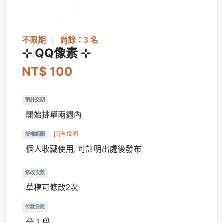
不限期
|
尚餘：3 名
⊹ QQ像素 ⊹
NT$ 100
預計交期
開始排單兩週內
[?]看說明
授權範圍
個人收藏使用, 可註明出處後發布
修改次數
草稿可修改2次
付款分段
分 1 段