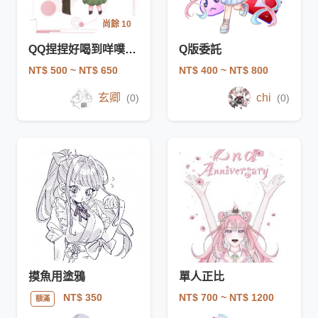
尚餘 10
QQ捏捏好喝到咩噗雙人委
Q版委託
NT$ 500
~ NT$ 650
NT$ 400
~ NT$ 800
玄卿
chi
(0)
(0)
摸魚用塗鴉
單人正比
NT$ 700
~ NT$ 1200
NT$ 350
額滿