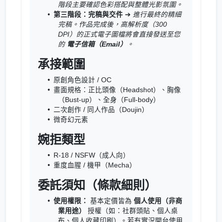
階段主要確認色彩搭配與整體光影氛圍。
第三階段：完稿與交件
➔
進行最終的精細
完稿。作品完成後，高解析度（300
DPI）的正式電子圖檔將會直接發送至您
的
電子信箱（Email）
。
承接範圍
原創角色設計 / OC
畫面規格：正比頭像（Headshot）、胸像
（Bust-up）、全身（Full-body）
二次創作 / 同人作品（Doujin）
微奇幻元素
婉拒類型
R-18 / NSFW（成人向）
重度血腥 / 機甲（Mecha）
委託須知（條款細則）
使用權限：
基本定價皆為
個人使用（非商
業用途）
授權（如：社群頭貼、個人桌
布、個人收藏印刷）。若有實況開台使用