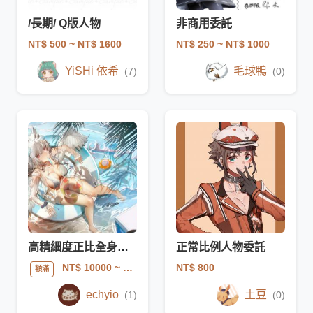
/長期/ Q版人物
非商用委託
NT$ 500
~ NT$ 1600
NT$ 250
~ NT$ 1000
YiSHi 依希
毛球鴨
(7)
(0)
高精細度正比全身插畫
正常比例人物委託
NT$ 800
NT$ 10000
~ NT$ 14000
額滿
echyio
土豆
(1)
(0)